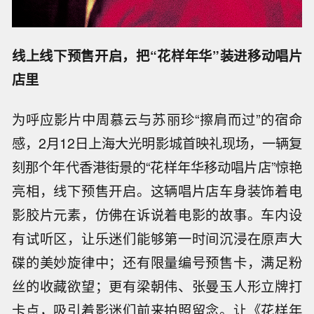
线上线下预售开启，把“花样年华”装进移动唱片
店里
为呼应影片中周慕云与苏丽珍“擦肩而过”的宿命
感，2月12日上海大光明影城首映礼现场，一辆复
刻那个年代香港街景的“花样年华移动唱片店”惊艳
亮相，线下预售开启。这辆唱片店车身装饰着电
影胶片元素，仿佛在诉说着电影的故事。车内设
有试听区，让乐迷们能够第一时间沉浸在原声大
碟的美妙旋律中；还有限量编号预售卡，满足粉
丝的收藏欲望；更有梁朝伟、张曼玉人形立牌打
卡点，吸引着影迷们前来拍照留念。让《花样年