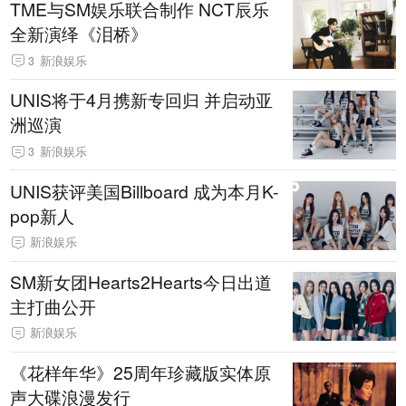
TME与SM娱乐联合制作 NCT辰乐
全新演绎《泪桥》
3
新浪娱乐
UNIS将于4月携新专回归 并启动亚
洲巡演
3
新浪娱乐
UNIS获评美国Billboard 成为本月K-
pop新人
新浪娱乐
SM新女团Hearts2Hearts今日出道
主打曲公开
新浪娱乐
《花样年华》25周年珍藏版实体原
声大碟浪漫发行