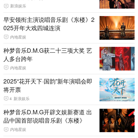
新浪娱乐
早安领衔主演说唱音乐剧《东楼》2
025开年大戏四城连演
内地星娱
种梦音乐D.M.G获二十三项大奖 艺
人多台跨年
内地星娱
2025“花开天下·国韵”新年演唱会即
将开票
4
新浪娱乐
种梦音乐D.M.G开辟文娱新赛道 出
品中国首部说唱音乐剧《东楼》
内地星娱