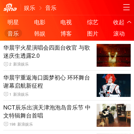
娱乐
音乐
明星
电影
电视
综艺
收起
音乐
韩娱
博客
图片
滚动
华晨宇火星演唱会四面台收官 与歌
迷庆生透露2.0
2
新浪娱乐
华晨宇重返海口圆梦初心 环环舞台
谢幕启航新征程
1
新浪娱乐
NCT辰乐出演天津泡泡岛音乐节 中
文特辑舞台首唱
198
新浪娱乐