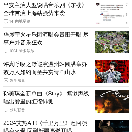
早安主演大型说唱音乐剧《东楼》
全球首演上海站强势来袭
14
内地星娱
华晨宇火星乐园演唱会贵阳开唱 尽
享户外音乐狂欢
1004
新浪娱乐
许嵩呼吸之野巡演温州站圆满举办
数万人如约而至共赏诗画山水
娱圈鬼鬼
孙美琪全新单曲《Stay》 慵懒声线
唱出爱里的缠绵悱恻
梦响强音
2024艾热AIR《千里万里》巡回演
唱会火爆 回到新疆高燃开唱