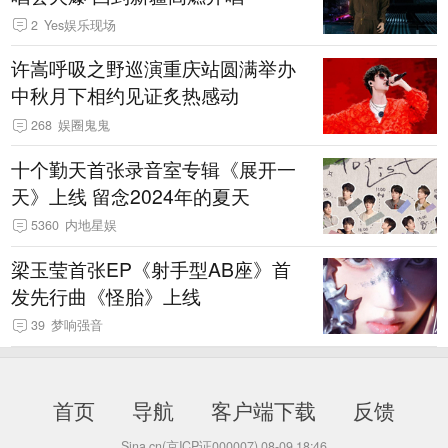
2
Yes娱乐现场
许嵩呼吸之野巡演重庆站圆满举办
中秋月下相约见证炙热感动
268
娱圈鬼鬼
十个勤天首张录音室专辑《展开一
天》上线 留念2024年的夏天
5360
内地星娱
梁玉莹首张EP《射手型AB座》首
发先行曲《怪胎》上线
39
梦响强音
首页
导航
客户端下载
反馈
Sina.cn(京ICP证000007)
08-09 18:46