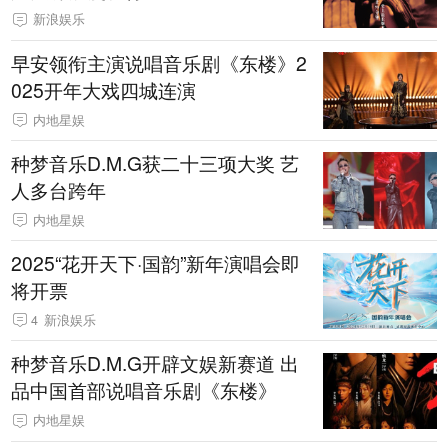
新浪娱乐
早安领衔主演说唱音乐剧《东楼》2
025开年大戏四城连演
内地星娱
种梦音乐D.M.G获二十三项大奖 艺
人多台跨年
内地星娱
2025“花开天下·国韵”新年演唱会即
将开票
4
新浪娱乐
种梦音乐D.M.G开辟文娱新赛道 出
品中国首部说唱音乐剧《东楼》
内地星娱