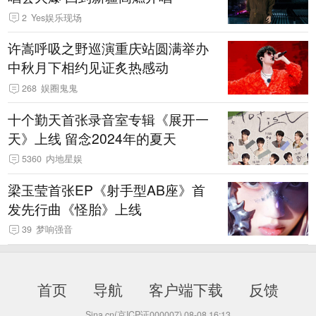
2
Yes娱乐现场
许嵩呼吸之野巡演重庆站圆满举办
中秋月下相约见证炙热感动
268
娱圈鬼鬼
十个勤天首张录音室专辑《展开一
天》上线 留念2024年的夏天
5360
内地星娱
梁玉莹首张EP《射手型AB座》首
发先行曲《怪胎》上线
39
梦响强音
首页
导航
客户端下载
反馈
Sina.cn(京ICP证000007)
08-08 16:13