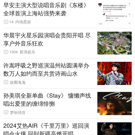
早安主演大型说唱音乐剧《东楼》
全球首演上海站强势来袭
14
内地星娱
华晨宇火星乐园演唱会贵阳开唱 尽
享户外音乐狂欢
1004
新浪娱乐
许嵩呼吸之野巡演温州站圆满举办
数万人如约而至共赏诗画山水
娱圈鬼鬼
孙美琪全新单曲《Stay》 慵懒声线
唱出爱里的缠绵悱恻
梦响强音
2024艾热AIR《千里万里》巡回演
唱会火爆 回到新疆高燃开唱