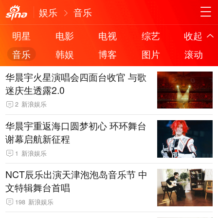
娱乐
音乐
明星
电影
电视
综艺
收起
音乐
韩娱
博客
图片
滚动
华晨宇火星演唱会四面台收官 与歌
迷庆生透露2.0
2
新浪娱乐
华晨宇重返海口圆梦初心 环环舞台
谢幕启航新征程
1
新浪娱乐
NCT辰乐出演天津泡泡岛音乐节 中
文特辑舞台首唱
198
新浪娱乐