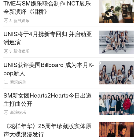
TME与SM娱乐联合制作 NCT辰乐
全新演绎《泪桥》
3
新浪娱乐
UNIS将于4月携新专回归 并启动亚
洲巡演
3
新浪娱乐
UNIS获评美国Billboard 成为本月K-
pop新人
新浪娱乐
SM新女团Hearts2Hearts今日出道
主打曲公开
新浪娱乐
《花样年华》25周年珍藏版实体原
声大碟浪漫发行