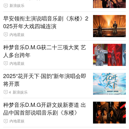
新浪娱乐
早安领衔主演说唱音乐剧《东楼》2
025开年大戏四城连演
内地星娱
种梦音乐D.M.G获二十三项大奖 艺
人多台跨年
内地星娱
2025“花开天下·国韵”新年演唱会即
将开票
4
新浪娱乐
种梦音乐D.M.G开辟文娱新赛道 出
品中国首部说唱音乐剧《东楼》
内地星娱