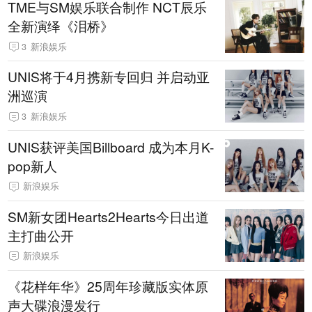
TME与SM娱乐联合制作 NCT辰乐
全新演绎《泪桥》
3
新浪娱乐
UNIS将于4月携新专回归 并启动亚
洲巡演
3
新浪娱乐
UNIS获评美国Billboard 成为本月K-
pop新人
新浪娱乐
SM新女团Hearts2Hearts今日出道
主打曲公开
新浪娱乐
《花样年华》25周年珍藏版实体原
声大碟浪漫发行