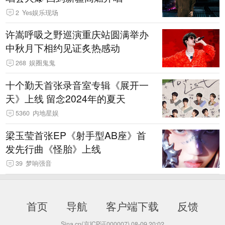
2
Yes娱乐现场
许嵩呼吸之野巡演重庆站圆满举办
中秋月下相约见证炙热感动
268
娱圈鬼鬼
十个勤天首张录音室专辑《展开一
天》上线 留念2024年的夏天
5360
内地星娱
梁玉莹首张EP《射手型AB座》首
发先行曲《怪胎》上线
39
梦响强音
首页
导航
客户端下载
反馈
Sina.cn(京ICP证000007)
08-09 20:02