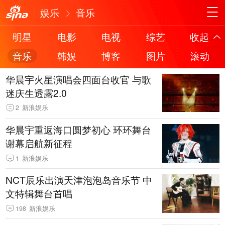
娱乐
音乐
明星
电影
电视
综艺
收起
音乐
韩娱
博客
图片
滚动
华晨宇火星演唱会四面台收官 与歌
迷庆生透露2.0
2
新浪娱乐
华晨宇重返海口圆梦初心 环环舞台
谢幕启航新征程
1
新浪娱乐
NCT辰乐出演天津泡泡岛音乐节 中
文特辑舞台首唱
198
新浪娱乐