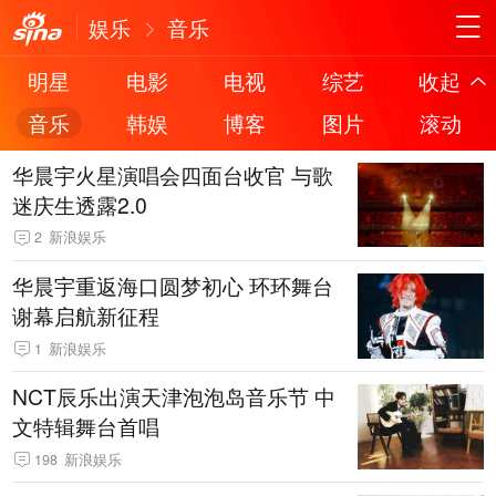
娱乐
音乐
明星
电影
电视
综艺
收起
音乐
韩娱
博客
图片
滚动
华晨宇火星演唱会四面台收官 与歌
迷庆生透露2.0
2
新浪娱乐
华晨宇重返海口圆梦初心 环环舞台
谢幕启航新征程
1
新浪娱乐
NCT辰乐出演天津泡泡岛音乐节 中
文特辑舞台首唱
198
新浪娱乐