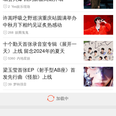
2
Yes娱乐现场
许嵩呼吸之野巡演重庆站圆满举办
中秋月下相约见证炙热感动
268
娱圈鬼鬼
十个勤天首张录音室专辑《展开一
天》上线 留念2024年的夏天
5360
内地星娱
梁玉莹首张EP《射手型AB座》首
发先行曲《怪胎》上线
39
梦响强音
首页
导航
客户端下载
反馈
Sina.cn(京ICP证000007)
08-10 14:46