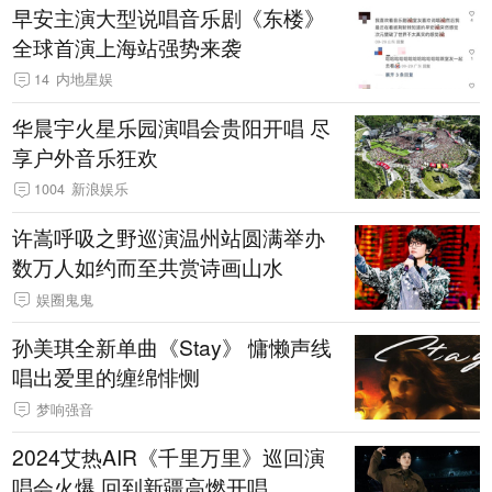
早安主演大型说唱音乐剧《东楼》
全球首演上海站强势来袭
14
内地星娱
华晨宇火星乐园演唱会贵阳开唱 尽
享户外音乐狂欢
1004
新浪娱乐
许嵩呼吸之野巡演温州站圆满举办
数万人如约而至共赏诗画山水
娱圈鬼鬼
孙美琪全新单曲《Stay》 慵懒声线
唱出爱里的缠绵悱恻
梦响强音
2024艾热AIR《千里万里》巡回演
唱会火爆 回到新疆高燃开唱