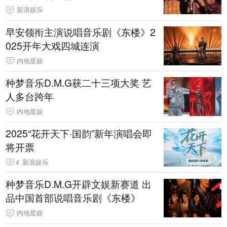
新浪娱乐
早安领衔主演说唱音乐剧《东楼》2
025开年大戏四城连演
内地星娱
种梦音乐D.M.G获二十三项大奖 艺
人多台跨年
内地星娱
2025“花开天下·国韵”新年演唱会即
将开票
4
新浪娱乐
种梦音乐D.M.G开辟文娱新赛道 出
品中国首部说唱音乐剧《东楼》
内地星娱