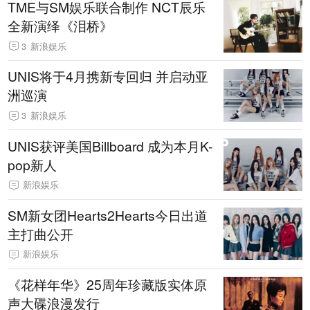
TME与SM娱乐联合制作 NCT辰乐
全新演绎《泪桥》
3
新浪娱乐
UNIS将于4月携新专回归 并启动亚
洲巡演
3
新浪娱乐
UNIS获评美国Billboard 成为本月K-
pop新人
新浪娱乐
SM新女团Hearts2Hearts今日出道
主打曲公开
新浪娱乐
《花样年华》25周年珍藏版实体原
声大碟浪漫发行