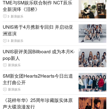
TME与SM娱乐联合制作 NCT辰乐
全新演绎《泪桥》
3
新浪娱乐
UNIS将于4月携新专回归 并启动亚
洲巡演
3
新浪娱乐
UNIS获评美国Billboard 成为本月K-
pop新人
新浪娱乐
SM新女团Hearts2Hearts今日出道
主打曲公开
新浪娱乐
《花样年华》25周年珍藏版实体原
声大碟浪漫发行