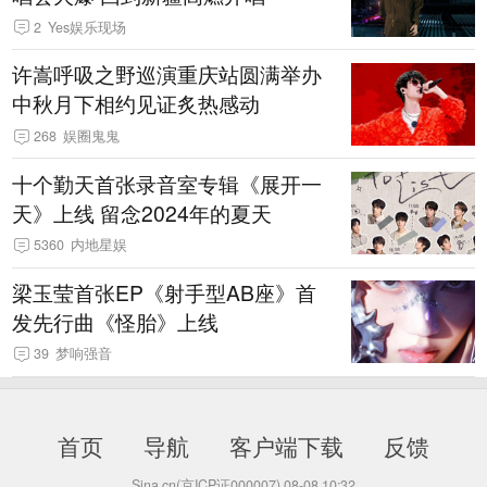
2
Yes娱乐现场
许嵩呼吸之野巡演重庆站圆满举办
中秋月下相约见证炙热感动
268
娱圈鬼鬼
十个勤天首张录音室专辑《展开一
天》上线 留念2024年的夏天
5360
内地星娱
梁玉莹首张EP《射手型AB座》首
发先行曲《怪胎》上线
39
梦响强音
首页
导航
客户端下载
反馈
Sina.cn(京ICP证000007)
08-08 10:32