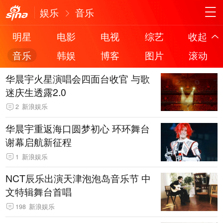
娱乐
音乐
明星
电影
电视
综艺
收起
音乐
韩娱
博客
图片
滚动
华晨宇火星演唱会四面台收官 与歌
迷庆生透露2.0
2
新浪娱乐
华晨宇重返海口圆梦初心 环环舞台
谢幕启航新征程
1
新浪娱乐
NCT辰乐出演天津泡泡岛音乐节 中
文特辑舞台首唱
198
新浪娱乐