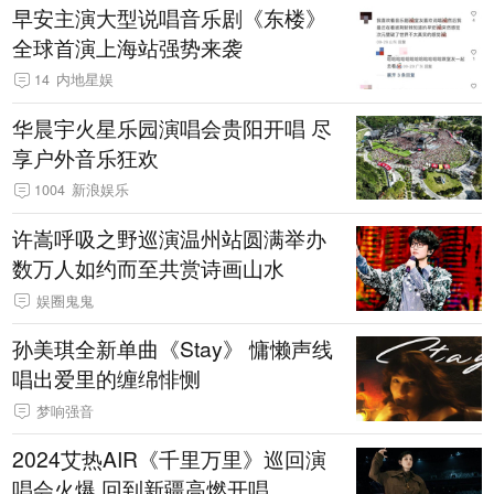
早安主演大型说唱音乐剧《东楼》
全球首演上海站强势来袭
14
内地星娱
华晨宇火星乐园演唱会贵阳开唱 尽
享户外音乐狂欢
1004
新浪娱乐
许嵩呼吸之野巡演温州站圆满举办
数万人如约而至共赏诗画山水
娱圈鬼鬼
孙美琪全新单曲《Stay》 慵懒声线
唱出爱里的缠绵悱恻
梦响强音
2024艾热AIR《千里万里》巡回演
唱会火爆 回到新疆高燃开唱