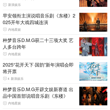
新浪娱乐
早安领衔主演说唱音乐剧《东楼》2
025开年大戏四城连演
内地星娱
种梦音乐D.M.G获二十三项大奖 艺
人多台跨年
内地星娱
2025“花开天下·国韵”新年演唱会即
将开票
4
新浪娱乐
种梦音乐D.M.G开辟文娱新赛道 出
品中国首部说唱音乐剧《东楼》
内地星娱