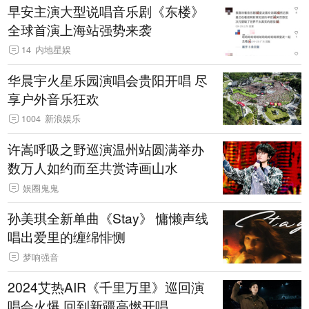
早安主演大型说唱音乐剧《东楼》
全球首演上海站强势来袭
14
内地星娱
华晨宇火星乐园演唱会贵阳开唱 尽
享户外音乐狂欢
1004
新浪娱乐
许嵩呼吸之野巡演温州站圆满举办
数万人如约而至共赏诗画山水
娱圈鬼鬼
孙美琪全新单曲《Stay》 慵懒声线
唱出爱里的缠绵悱恻
梦响强音
2024艾热AIR《千里万里》巡回演
唱会火爆 回到新疆高燃开唱