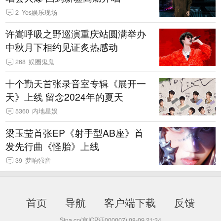
2
Yes娱乐现场
许嵩呼吸之野巡演重庆站圆满举办
中秋月下相约见证炙热感动
268
娱圈鬼鬼
十个勤天首张录音室专辑《展开一
天》上线 留念2024年的夏天
5360
内地星娱
梁玉莹首张EP《射手型AB座》首
发先行曲《怪胎》上线
39
梦响强音
首页
导航
客户端下载
反馈
Sina.cn(京ICP证000007)
08-09 21:34