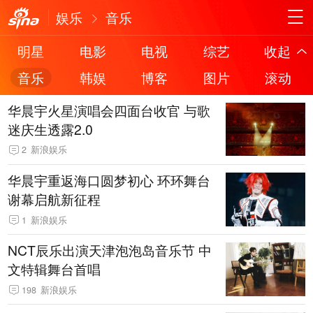
娱乐
音乐
明星
电影
电视
综艺
收起
音乐
韩娱
博客
图片
滚动
华晨宇火星演唱会四面台收官 与歌
迷庆生透露2.0
2
新浪娱乐
华晨宇重返海口圆梦初心 环环舞台
谢幕启航新征程
1
新浪娱乐
NCT辰乐出演天津泡泡岛音乐节 中
文特辑舞台首唱
198
新浪娱乐