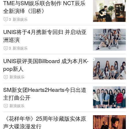
TME与SM娱乐联合制作 NCT辰乐
全新演绎《泪桥》
3
新浪娱乐
UNIS将于4月携新专回归 并启动亚
洲巡演
3
新浪娱乐
UNIS获评美国Billboard 成为本月K-
pop新人
新浪娱乐
SM新女团Hearts2Hearts今日出道
主打曲公开
新浪娱乐
《花样年华》25周年珍藏版实体原
声大碟浪漫发行