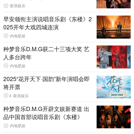
新浪娱乐
早安领衔主演说唱音乐剧《东楼》2
025开年大戏四城连演
内地星娱
种梦音乐D.M.G获二十三项大奖 艺
人多台跨年
内地星娱
2025“花开天下·国韵”新年演唱会即
将开票
4
新浪娱乐
种梦音乐D.M.G开辟文娱新赛道 出
品中国首部说唱音乐剧《东楼》
内地星娱