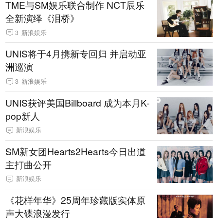
TME与SM娱乐联合制作 NCT辰乐
全新演绎《泪桥》
3
新浪娱乐
UNIS将于4月携新专回归 并启动亚
洲巡演
3
新浪娱乐
UNIS获评美国Billboard 成为本月K-
pop新人
新浪娱乐
SM新女团Hearts2Hearts今日出道
主打曲公开
新浪娱乐
《花样年华》25周年珍藏版实体原
声大碟浪漫发行