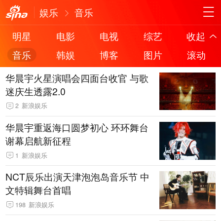
娱乐
音乐
明星
电影
电视
综艺
收起
音乐
韩娱
博客
图片
滚动
华晨宇火星演唱会四面台收官 与歌
迷庆生透露2.0
2
新浪娱乐
华晨宇重返海口圆梦初心 环环舞台
谢幕启航新征程
1
新浪娱乐
NCT辰乐出演天津泡泡岛音乐节 中
文特辑舞台首唱
198
新浪娱乐