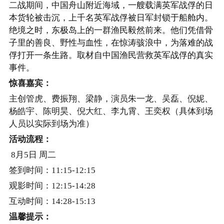
二战期间，中国舟山附近海域，一艘载满英军战俘的日
本货轮被击沉，上千名英军战俘被日军封锁于船舱内。
绝境之时，东极岛上的一群渔民毅然前来。他们凭借骨
子里的善良、野性与血性，在惊涛骇浪中，为落难的战
俘打开一条生路。取材自中国渔民营救英军战俘的真实
事件。
惊喜嘉宾：
主创管虎、费振翔、梁静，演员朱一龙、吴磊、倪妮、
杨皓宇、陈明昊、倪大红、李九霄、王奕权（具体到场
人员以实际到场为准）
活动流程：
8月5日 周二
签到时间：11:15-12:15
观影时间：12:15-14:28
互动时间：14:28-15:13
温馨提示：