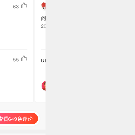
63
yisanyier
问题其实一直有，就看揪不揪了
2021-12-24
山东威海
回复TA
undefined
55
查看649条评论