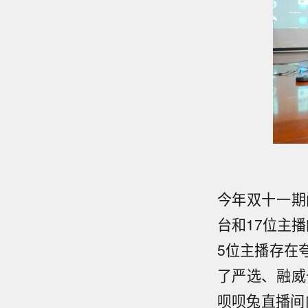
今年双十一期
台和17位主
5位主播存在
了严选、融威
呗呗兔直播间