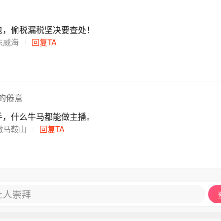
包，偷税漏税坚决要查处！
东威海
回复TA
的倦意
手，什么牛马都能做主播。
徽马鞍山
回复TA
让人崇拜