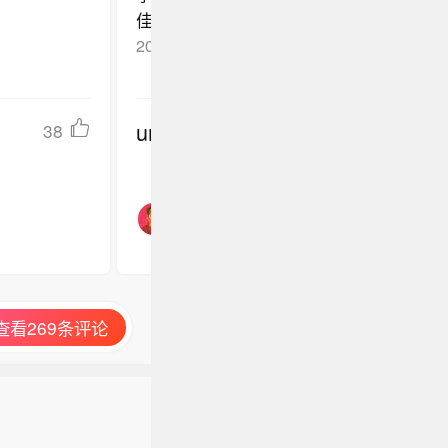
佳琦持股49%的上海妆佳电子商务有限公
管理局行政处罚，原因为“发布虚假广告”
2020-12-04
北京
回复TA
undefined
38
查看269条评论