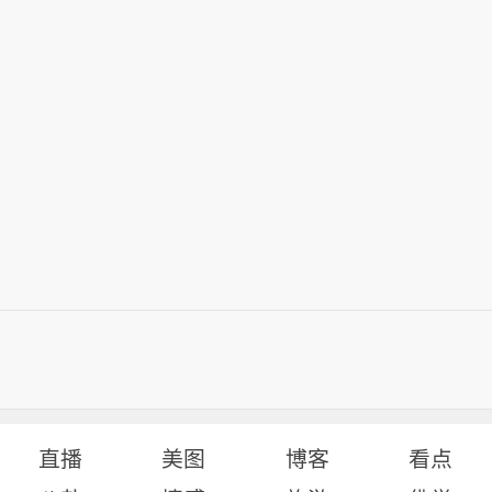
直播
美图
博客
看点