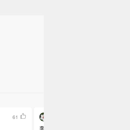
61
飞舞的老剑圣
李佳琦名下店铺虚假宣传洗发水防脱发功能，被罚一万元 11月