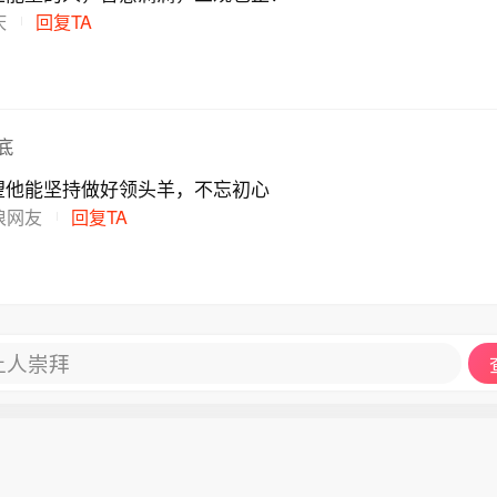
庆
回复TA
底
望他能坚持做好领头羊，不忘初心
浪网友
回复TA
让人崇拜