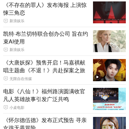
《不存在的罪人》发布海报 上演惊
悚三角恋
新浪娱乐
凯特·布兰切特联合创办公司 旨在约
束AI使用
新浪娱乐
《大唐妖探》预售开启！马嘉祺献
唱主题曲《不退！》共赴探案之旅
无限自在传媒
电影《八仙！》福州路演圆满收官
凡人英雄故事引发广泛共鸣
小桌电影
《怀尔德伍德》发布正式预告 寻亲
女孩无畏冒险