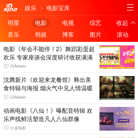
娱乐
电影宝库
明星
电影
电视
综艺
收起
音乐
韩娱
博客
图片
滚动
电影《年会不能停！2》舞蹈彩蛋超
欢乐 专家座谈会深度研讨收获满满
问Askwin
沈腾新片《欢迎来龙餐馆》释出美
食特辑与海报 烟火气中见人情温暖
问Askwin
动画电影《八仙！》曝配音特辑 欢
乐声线鲜活塑造凡人八仙群像
小桌电影