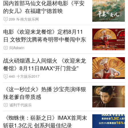
国内首部马仙文化题材电影《平安
的女儿》在福建宁德首映
209
N-南方娱乐网
电影《欢迎来龙餐馆》定档8月11
日 文牧野沈腾蒋奇明带中餐闯中东
问Askwin
战火硝烟遇上人间烟火 《欢迎来龙
餐馆》8月11日IMAX“开门营业”
440
十方娱乐2017
《这一秒过火》热播 沙宝亮演绎狠
辣老爹自带质感
诚利千代娱乐
《蜘蛛侠：崭新之日》IMAX首周末
斩获1.3亿元 创系列最佳纪录