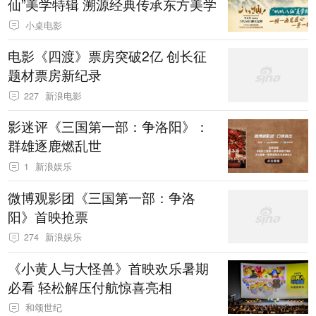
仙”美学特辑 溯源经典传承东方美学
小桌电影
电影《四渡》票房突破2亿 创长征
题材票房新纪录
227
新浪电影
影迷评《三国第一部：争洛阳》：
群雄逐鹿燃乱世
1
新浪娱乐
微博观影团《三国第一部：争洛
阳》首映抢票
274
新浪娱乐
《小黄人与大怪兽》首映欢乐暑期
必看 轻松解压付航惊喜亮相
和颂世纪