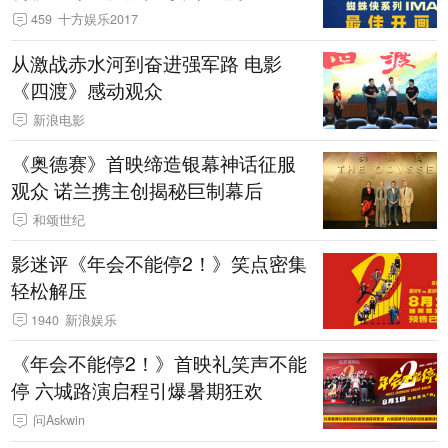
459
十方娱乐2017
从激战赤水河到奋进强军路 电影
《四渡》感动观众
新浪电影
《奥德赛》首映缔造银幕神话征服
观众 诺兰携主创揭秘巨制幕后
和颂世纪
影迷评《年会不能停2！》笑点密集
轻松解压
1940
新浪娱乐
《年会不能停2！》首映礼笑声不能
停 六城路演启程引爆暑期狂欢
问Askwin