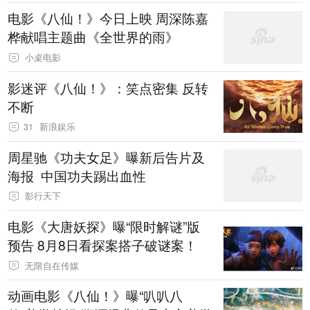
电影《八仙！》今日上映 周深陈嘉
桦献唱主题曲《全世界的雨》
小桌电影
影迷评《八仙！》：笑点密集 反转
不断
31
新浪娱乐
周星驰《功夫女足》曝新后告片及
海报 中国功夫踢出血性
影行天下
电影《大唐妖探》曝“限时解谜”版
预告 8月8日看探案搭子破谜案！
无限自在传媒
动画电影《八仙！》曝“叭叭八