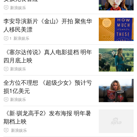
新浪娱乐
李安导演新片《金山》开拍 聚焦华
人移民美漂
1
新浪娱乐
《塞尔达传说》真人电影提档 明年
四月底上映
新浪娱乐
全方位不理想 《超级少女》预计亏
损1亿美元
新浪娱乐
《新·驯龙高手2》发布海报 明年暑
期档上映
新浪娱乐