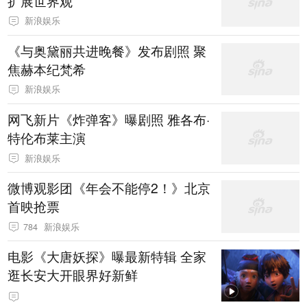
扩展世界观
新浪娱乐
《与奥黛丽共进晚餐》发布剧照 聚
焦赫本纪梵希
新浪娱乐
网飞新片《炸弹客》曝剧照 雅各布·
特伦布莱主演
新浪娱乐
微博观影团《年会不能停2！》北京
首映抢票
784
新浪娱乐
电影《大唐妖探》曝最新特辑 全家
逛长安大开眼界好新鲜