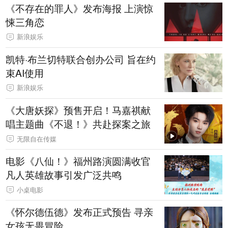
《不存在的罪人》发布海报 上演惊
悚三角恋
新浪娱乐
凯特·布兰切特联合创办公司 旨在约
束AI使用
新浪娱乐
《大唐妖探》预售开启！马嘉祺献
唱主题曲《不退！》共赴探案之旅
无限自在传媒
电影《八仙！》福州路演圆满收官
凡人英雄故事引发广泛共鸣
小桌电影
《怀尔德伍德》发布正式预告 寻亲
女孩无畏冒险