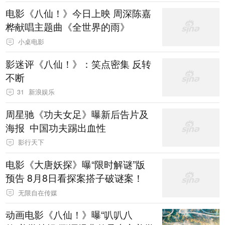
电影《八仙！》今日上映 周深陈嘉
桦献唱主题曲《全世界的雨》
小桌电影
影迷评《八仙！》：笑点密集 反转
不断
31
新浪娱乐
周星驰《功夫女足》曝新后告片及
海报 中国功夫踢出血性
影行天下
电影《大唐妖探》曝“限时解谜”版
预告 8月8日看探案搭子破谜案！
无限自在传媒
动画电影《八仙！》曝“叭叭八