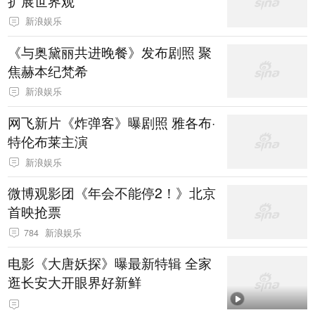
扩展世界观
新浪娱乐
《与奥黛丽共进晚餐》发布剧照 聚
焦赫本纪梵希
新浪娱乐
网飞新片《炸弹客》曝剧照 雅各布·
特伦布莱主演
新浪娱乐
微博观影团《年会不能停2！》北京
首映抢票
784
新浪娱乐
电影《大唐妖探》曝最新特辑 全家
逛长安大开眼界好新鲜