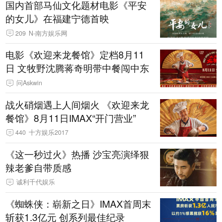
国内首部马仙文化题材电影《平安
的女儿》在福建宁德首映
209
N-南方娱乐网
电影《欢迎来龙餐馆》定档8月11
日 文牧野沈腾蒋奇明带中餐闯中东
问Askwin
战火硝烟遇上人间烟火 《欢迎来龙
餐馆》8月11日IMAX“开门营业”
440
十方娱乐2017
《这一秒过火》热播 沙宝亮演绎狠
辣老爹自带质感
诚利千代娱乐
《蜘蛛侠：崭新之日》IMAX首周末
斩获1.3亿元 创系列最佳纪录