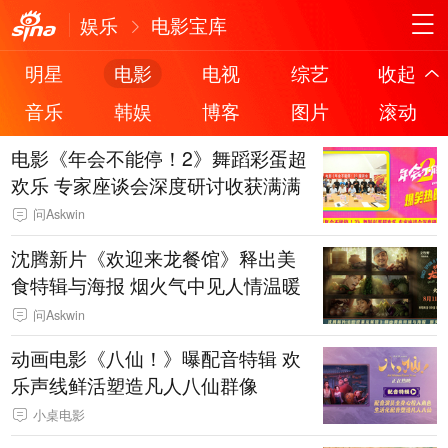
娱乐
电影宝库
明星
电影
电视
综艺
收起
音乐
韩娱
博客
图片
滚动
电影《年会不能停！2》舞蹈彩蛋超
欢乐 专家座谈会深度研讨收获满满
问Askwin
沈腾新片《欢迎来龙餐馆》释出美
食特辑与海报 烟火气中见人情温暖
问Askwin
动画电影《八仙！》曝配音特辑 欢
乐声线鲜活塑造凡人八仙群像
小桌电影