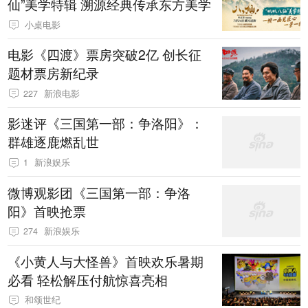
仙”美学特辑 溯源经典传承东方美学
小桌电影
电影《四渡》票房突破2亿 创长征
题材票房新纪录
227
新浪电影
影迷评《三国第一部：争洛阳》：
群雄逐鹿燃乱世
1
新浪娱乐
微博观影团《三国第一部：争洛
阳》首映抢票
274
新浪娱乐
《小黄人与大怪兽》首映欢乐暑期
必看 轻松解压付航惊喜亮相
和颂世纪