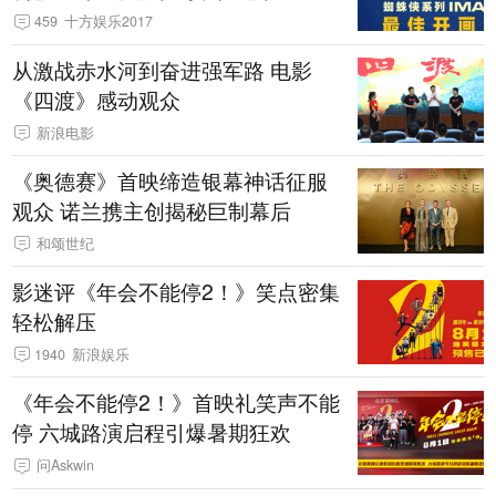
459
十方娱乐2017
从激战赤水河到奋进强军路 电影
《四渡》感动观众
新浪电影
《奥德赛》首映缔造银幕神话征服
观众 诺兰携主创揭秘巨制幕后
和颂世纪
影迷评《年会不能停2！》笑点密集
轻松解压
1940
新浪娱乐
《年会不能停2！》首映礼笑声不能
停 六城路演启程引爆暑期狂欢
问Askwin