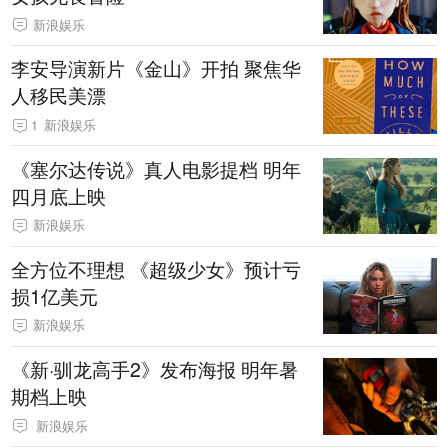
新浪娱乐
李安导演新片《金山》开拍 聚焦华
人移民美漂
1
新浪娱乐
《塞尔达传说》真人电影提档 明年
四月底上映
新浪娱乐
全方位不理想 《超级少女》预计亏
损1亿美元
新浪娱乐
《新·驯龙高手2》发布海报 明年暑
期档上映
新浪娱乐