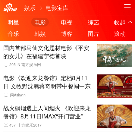
娱乐
电影宝库
明星
电影
电视
综艺
收起
音乐
韩娱
博客
图片
滚动
国内首部马仙文化题材电影《平安
的女儿》在福建宁德首映
205
N-南方娱乐网
电影《欢迎来龙餐馆》定档8月11
日 文牧野沈腾蒋奇明带中餐闯中东
问Askwin
战火硝烟遇上人间烟火 《欢迎来龙
餐馆》8月11日IMAX“开门营业”
437
十方娱乐2017