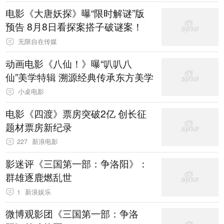
电影《大唐妖探》曝“限时解谜”版
预告 8月8日看探案搭子破谜案！
无限自在传媒
动画电影《八仙！》曝“叭叭八
仙”美学特辑 溯源经典传承东方美学
小桌电影
电影《四渡》票房突破2亿 创长征
题材票房新纪录
227
新浪电影
影迷评《三国第一部：争洛阳》：
群雄逐鹿燃乱世
1
新浪娱乐
微博观影团《三国第一部：争洛