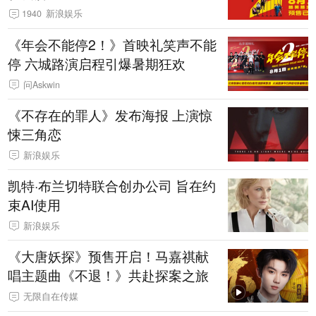
1940
新浪娱乐
《年会不能停2！》首映礼笑声不能
停 六城路演启程引爆暑期狂欢
问Askwin
《不存在的罪人》发布海报 上演惊
悚三角恋
新浪娱乐
凯特·布兰切特联合创办公司 旨在约
束AI使用
新浪娱乐
《大唐妖探》预售开启！马嘉祺献
唱主题曲《不退！》共赴探案之旅
无限自在传媒