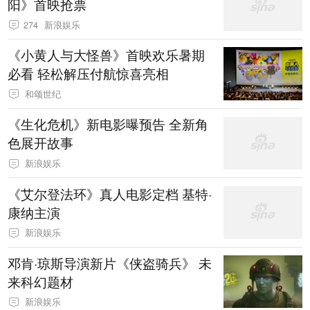
阳》首映抢票
274
新浪娱乐
《小黄人与大怪兽》首映欢乐暑期
必看 轻松解压付航惊喜亮相
和颂世纪
《生化危机》新电影曝预告 全新角
色展开故事
新浪娱乐
《艾尔登法环》真人电影定档 基特·
康纳主演
新浪娱乐
邓肯·琼斯导演新片《侠盗骑兵》 未
来科幻题材
新浪娱乐