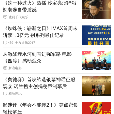
《这一秒过火》热播 沙宝亮演绎狠
辣老爹自带质感
诚利千代娱乐
《蜘蛛侠：崭新之日》IMAX首周末
斩获1.3亿元 创系列最佳纪录
459
十方娱乐2017
从激战赤水河到奋进强军路 电影
《四渡》感动观众
新浪电影
《奥德赛》首映缔造银幕神话征服
观众 诺兰携主创揭秘巨制幕后
和颂世纪
影迷评《年会不能停2！》笑点密集
轻松解压