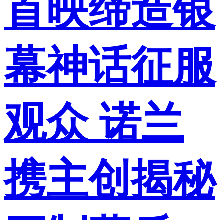
首映缔造银
幕神话征服
观众 诺兰
携主创揭秘