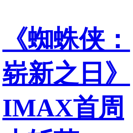
《蜘蛛侠：
崭新之日》
IMAX首周