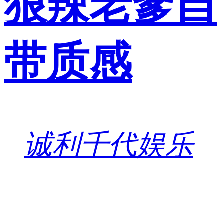
狠辣老爹自
带质感
诚利千代娱乐