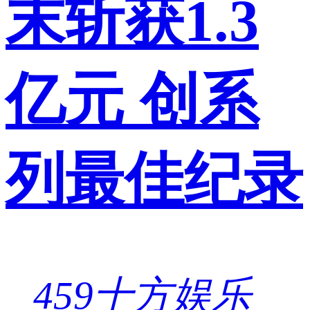
末斩获1.3
亿元 创系
列最佳纪录
459
十方娱乐