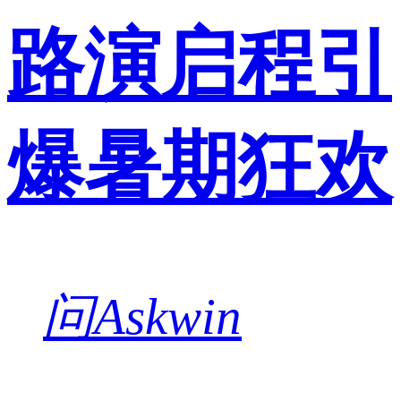
路演启程引
爆暑期狂欢
问Askwin