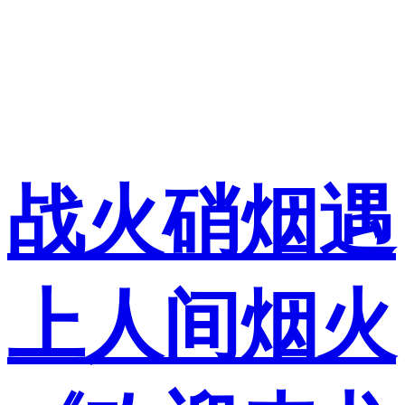
战火硝烟遇
上人间烟火