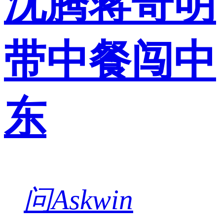
沈腾蒋奇明
带中餐闯中
东
问Askwin