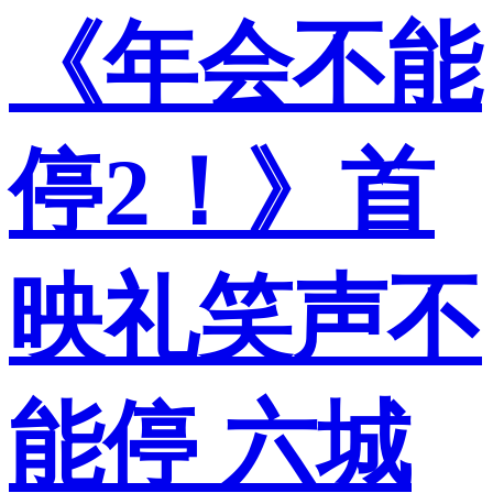
《年会不能
停2！》首
映礼笑声不
能停 六城