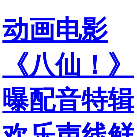
动画电影
《八仙！》
曝配音特辑
欢乐声线鲜