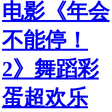
电影《年会
不能停！
2》舞蹈彩
蛋超欢乐