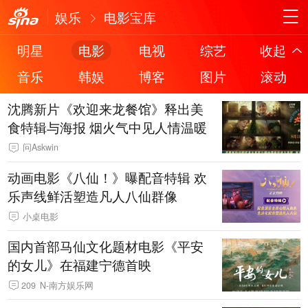
娱乐
电影宝库
明星
电影
电视
综艺
收起
音乐
韩娱
博客
图片
滚动
沈腾新片《欢迎来龙餐馆》释出美
食特辑与海报 烟火气中见人情温暖
问Askwin
动画电影《八仙！》曝配音特辑 欢
乐声线鲜活塑造凡人八仙群像
小桌电影
国内首部马仙文化题材电影《平安
的女儿》在福建宁德首映
209
N-南方娱乐网