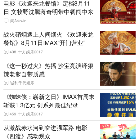
电影《欢迎来龙餐馆》定档8月11
日 文牧野沈腾蒋奇明带中餐闯中东
问Askwin
战火硝烟遇上人间烟火 《欢迎来龙
餐馆》8月11日IMAX“开门营业”
438
十方娱乐2017
《这一秒过火》热播 沙宝亮演绎狠
辣老爹自带质感
诚利千代娱乐
《蜘蛛侠：崭新之日》IMAX首周末
斩获1.3亿元 创系列最佳纪录
459
十方娱乐2017
从激战赤水河到奋进强军路 电影
《四渡》感动观众