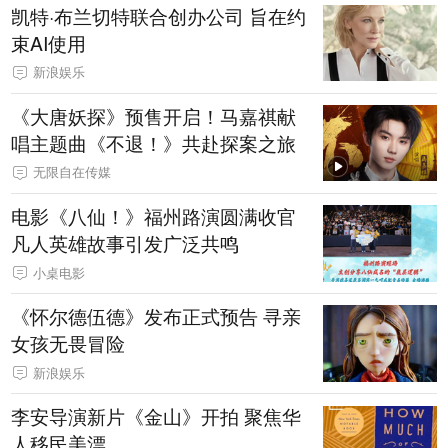
凯特·布兰切特联合创办公司 旨在约
束AI使用
新浪娱乐
《大唐妖探》预售开启！马嘉祺献
唱主题曲《不退！》共赴探案之旅
无限自在传媒
电影《八仙！》福州路演圆满收官
凡人英雄故事引发广泛共鸣
小桌电影
《怀尔德伍德》发布正式预告 寻亲
女孩无畏冒险
新浪娱乐
李安导演新片《金山》开拍 聚焦华
人移民美漂