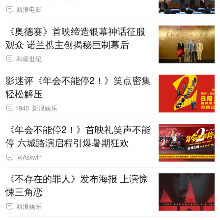
新浪电影
《奥德赛》首映缔造银幕神话征服
观众 诺兰携主创揭秘巨制幕后
和颂世纪
影迷评《年会不能停2！》笑点密集
轻松解压
1940
新浪娱乐
《年会不能停2！》首映礼笑声不能
停 六城路演启程引爆暑期狂欢
问Askwin
《不存在的罪人》发布海报 上演惊
悚三角恋
新浪娱乐