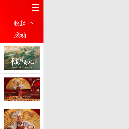
收起
滚动