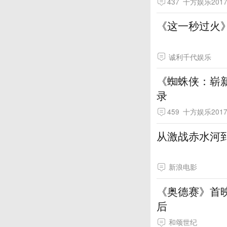
437
十方娱乐201
诚利千代娱乐
《蜘蛛侠：崭新
录
459
十方娱乐201
从激战赤水河
新浪电影
《奥德赛》首
后
和颂世纪