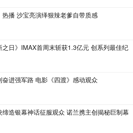
7
《这一秒过火》热播 沙宝亮演绎狠辣老爹自带质感
之日》IMAX首周末斩获1.3亿元 创系列最佳纪
7
到奋进强军路 电影《四渡》感动观众
映缔造银幕神话征服观众 诺兰携主创揭秘巨制幕