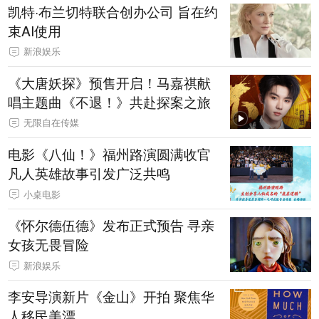
凯特·布兰切特联合创办公司 旨在约
束AI使用
新浪娱乐
《大唐妖探》预售开启！马嘉祺献
唱主题曲《不退！》共赴探案之旅
无限自在传媒
电影《八仙！》福州路演圆满收官
凡人英雄故事引发广泛共鸣
小桌电影
《怀尔德伍德》发布正式预告 寻亲
女孩无畏冒险
新浪娱乐
李安导演新片《金山》开拍 聚焦华
人移民美漂