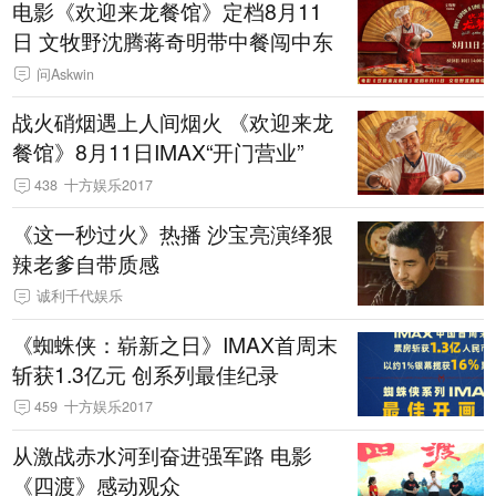
电影《欢迎来龙餐馆》定档8月11
日 文牧野沈腾蒋奇明带中餐闯中东
问Askwin
战火硝烟遇上人间烟火 《欢迎来龙
餐馆》8月11日IMAX“开门营业”
438
十方娱乐2017
《这一秒过火》热播 沙宝亮演绎狠
辣老爹自带质感
诚利千代娱乐
《蜘蛛侠：崭新之日》IMAX首周末
斩获1.3亿元 创系列最佳纪录
459
十方娱乐2017
从激战赤水河到奋进强军路 电影
《四渡》感动观众