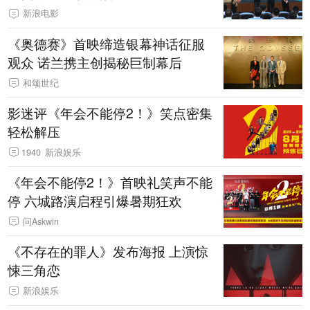
新浪电影
《奥德赛》首映缔造银幕神话征服
观众 诺兰携主创揭秘巨制幕后
和颂世纪
影迷评《年会不能停2！》笑点密集
轻松解压
1940
新浪娱乐
《年会不能停2！》首映礼笑声不能
停 六城路演启程引爆暑期狂欢
问Askwin
《不存在的罪人》发布海报 上演惊
悚三角恋
新浪娱乐