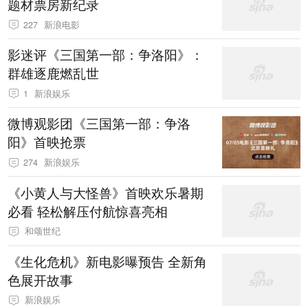
题材票房新纪录
227
新浪电影
影迷评《三国第一部：争洛阳》：
群雄逐鹿燃乱世
1
新浪娱乐
微博观影团《三国第一部：争洛
阳》首映抢票
274
新浪娱乐
《小黄人与大怪兽》首映欢乐暑期
必看 轻松解压付航惊喜亮相
和颂世纪
《生化危机》新电影曝预告 全新角
色展开故事
新浪娱乐