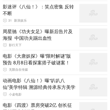
影迷评《八仙！》：笑点密集 反转
不断
31
新浪娱乐
周星驰《功夫女足》曝新后告片及
海报 中国功夫踢出血性
影行天下
电影《大唐妖探》曝“限时解谜”版
预告 8月8日看探案搭子破谜案！
无限自在传媒
动画电影《八仙！》曝“叭叭八
仙”美学特辑 溯源经典传承东方美学
小桌电影
电影《四渡》票房突破2亿 创长征