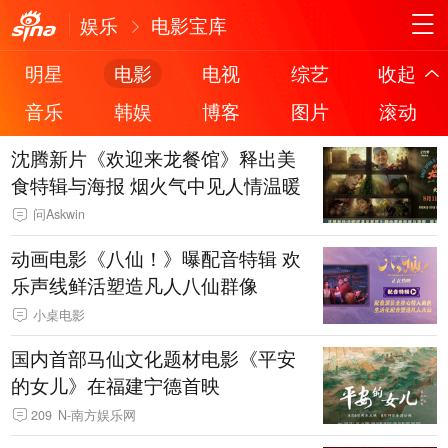
娱乐
电影宝库
明星
电影
电视
综艺
收起
音乐
韩娱
博客
图片
滚动
沈腾新片《欢迎来龙餐馆》释出美
食特辑与海报 烟火气中见人情温暖
问Askwin
动画电影《八仙！》曝配音特辑 欢
乐声线鲜活塑造凡人八仙群像
小桌电影
国内首部马仙文化题材电影《平安
的女儿》在福建宁德首映
209
N-南方娱乐网