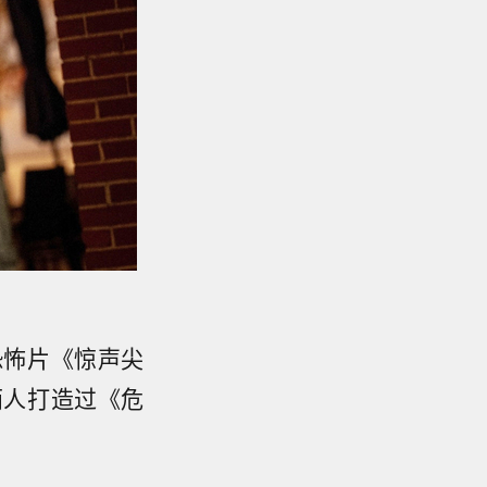
恐怖片《惊声尖
两人打造过《危