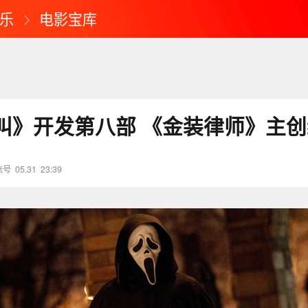
乐
电影宝库
叫》开发第八部 《金装律师》主创
账号
05.31
23:39