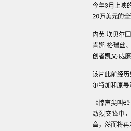
今年3月上映
20万美元的
内芙·坎贝尔回
肯娜·格瑞丝
创者凯文·威
该片此前经历
尔特加和原导
《惊声尖叫6》
激烈交锋中
章，然而将再