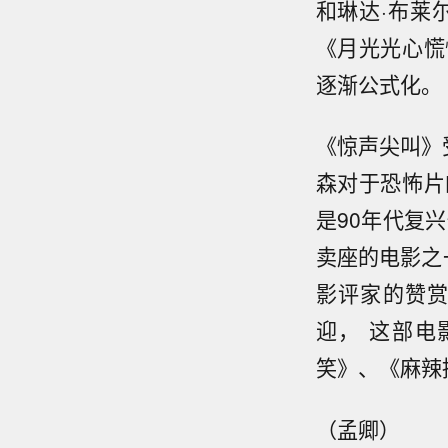
和琳达·布莱
《月光光心慌
逐渐公式化。
《惊声尖叫》
森对于恐怖片
是90年代复
卖座的电影之
影评家的赞
迎， 这部
笑》、《麻辣
（孟卿）