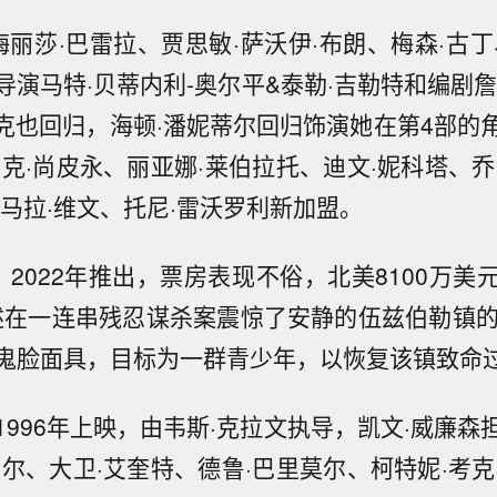
梅丽莎·巴雷拉、贾思敏·萨沃伊·布朗、梅森·古丁
导演马特·贝蒂内利-奥尔平&泰勒·吉勒特和编剧詹
西克也回归，海顿·潘妮蒂尔回归饰演她在第4部的
杰克·尚皮永、丽亚娜·莱伯拉托、迪文·妮科塔、乔
萨马拉·维文、托尼·雷沃罗利新加盟。
》2022年推出，票房表现不俗，北美8100万美
讲述在一连串残忍谋杀案震惊了安静的伍兹伯勒镇的
鬼脸面具，目标为一群青少年，以恢复该镇致命
1996年上映，由韦斯·克拉文执导，凯文·威廉森
贝尔、大卫·艾奎特、德鲁·巴里莫尔、柯特妮·考克