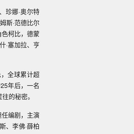
、珍娜·奥尔特
姆斯·范德比尔
角色柯比，德蒙
什·塞加拉、亨
元，全球累计超
25年后，一名
过往的秘密。
担任编剧，主演
斯、李佛·薛柏