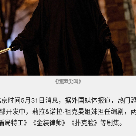
《惊声尖叫》
北京时间5月31日消息，据外国媒体报道，热门
部开发中，莉拉&诺拉·祖克曼姐妹担任编剧，
盾局特工》《金装律师》《扑克脸》等剧集。