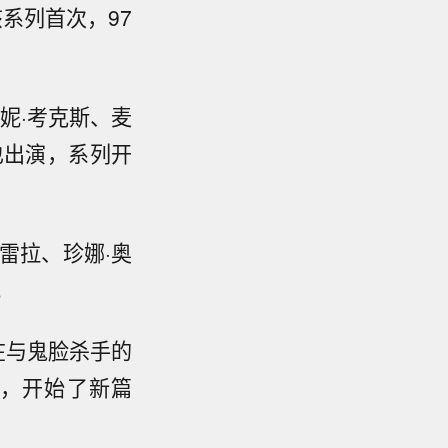
系列首次，97
特妮·考克斯、麦
也出演，系列开
雷拉、珍娜·奥
。
述在与鬼脸杀手的
，开始了新篇