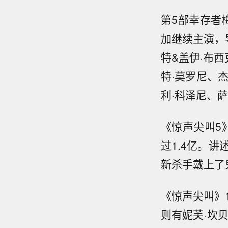
第5部幸存者
加继续主演，
特&盖伊·布
特·莫罗尼、
利·科泽尼、
《惊声尖叫5
过1.4亿。
新杀手戴上了
《惊声尖叫》
则有妮芙·坎