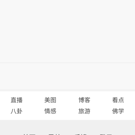
直播
美图
博客
看点
八卦
情感
旅游
佛学