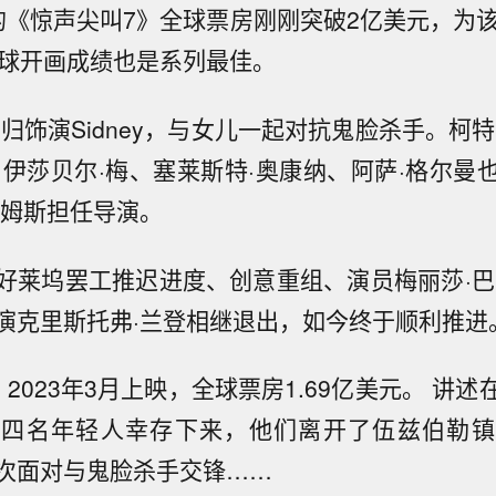
的《惊声尖叫7》全球票房刚刚突破2亿美元，为该
全球开画成绩也是系列最佳。
归饰演Sidney，与女儿一起对抗鬼脸杀手。柯
、伊莎贝尔·梅、塞莱斯特·奥康纳、阿萨·格尔曼
廉姆斯担任导演。
好莱坞罢工推迟进度、创意重组、演员梅丽莎·巴
演克里斯托弗·兰登相继退出，如今终于顺利推进
2023年3月上映，全球票房1.69亿美元。 讲
，四名年轻人幸存下来，他们离开了伍兹伯勒镇
次面对与鬼脸杀手交锋……