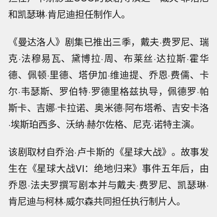
和凯瑟琳·肯尼迪担任制作人。
《曼达洛人》剧集已推出三季，戴夫·费罗尼、瑞
克·法穆易瓦、黛博拉·周、布莱丝·达拉斯·霍华
德、佩顿·里德、塔伊加·维迪提、乔恩·费儒、卡
尔·韦瑟斯、罗伯特·罗德里格兹执导，佩德罗·帕
斯卡、吉娜·卡拉诺、奥米德·阿布塔希、吉安卡洛
·埃斯珀西多、沃纳·赫尔佐格、尼克·诺特主演。
该剧取材自乔治·卢卡斯的《星球大战》。故事发
生在《星球大战VI：绝地归来》事件五年后，由
乔恩·法夫罗撰写剧本并与戴夫·费罗尼、凯瑟琳·
肯尼迪与柯林·威尔森共同担任执行制片人。