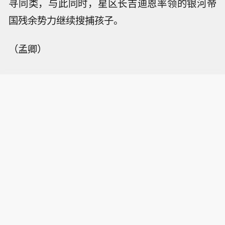
寻同类，与此同时，星区长吉迪恩率领的银河帝
国残余势力继续搜捕孩子。
（孟卿）