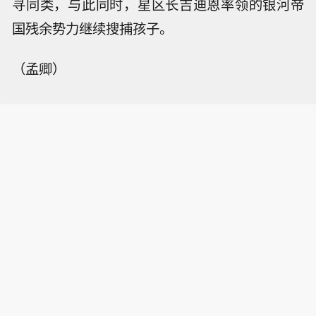
寻同类，与此同时，星区长吉迪恩率领的银河帝
国残余势力继续搜捕孩子。
（孟卿）