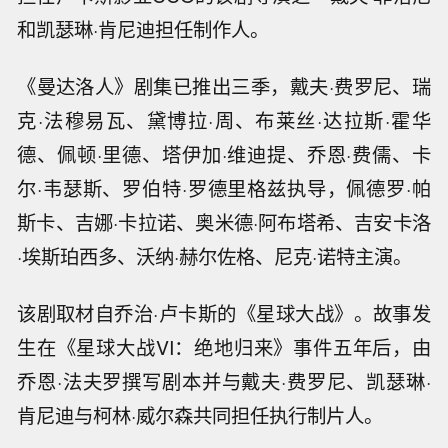
和凯瑟琳·肯尼迪担任制作人。
《曼达洛人》剧集已推出三季，戴夫·费罗尼、瑞
克·法穆易瓦、黛博拉·周、布莱丝·达拉斯·霍华
德、佩顿·里德、塔伊加·维迪提、乔恩·费儒、卡
尔·韦瑟斯、罗伯特·罗德里格兹执导，佩德罗·帕
斯卡、吉娜·卡拉诺、奥米德·阿布塔希、吉安卡洛
·埃斯珀西多、沃纳·赫尔佐格、尼克·诺特主演。
该剧取材自乔治·卢卡斯的《星球大战》。故事发
生在《星球大战VI：绝地归来》事件五年后，由
乔恩·法夫罗撰写剧本并与戴夫·费罗尼、凯瑟琳·
肯尼迪与柯林·威尔森共同担任执行制片人。