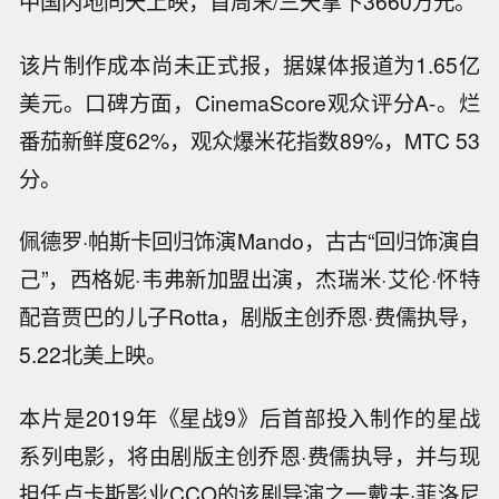
中国内地同天上映，首周末/三天拿下3660万元。
该片制作成本尚未正式报，据媒体报道为1.65亿
美元。口碑方面，CinemaScore观众评分A-。烂
番茄新鲜度62%，观众爆米花指数89%，MTC 53
分。
佩德罗·帕斯卡回归饰演Mando，古古“回归饰演自
己”，西格妮·韦弗新加盟出演，杰瑞米·艾伦·怀特
配音贾巴的儿子Rotta，剧版主创乔恩·费儒执导，
5.22北美上映。
本片是2019年《星战9》后首部投入制作的星战
系列电影，将由剧版主创乔恩·费儒执导，并与现
担任卢卡斯影业CCO的该剧导演之一戴夫·菲洛尼