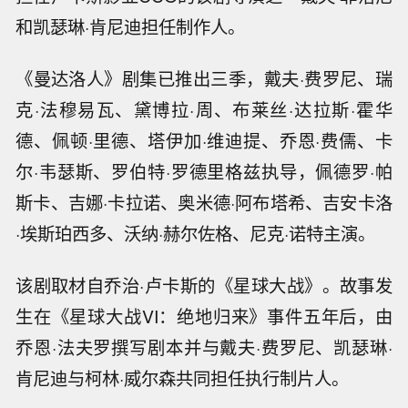
和凯瑟琳·肯尼迪担任制作人。
《曼达洛人》剧集已推出三季，戴夫·费罗尼、瑞
克·法穆易瓦、黛博拉·周、布莱丝·达拉斯·霍华
德、佩顿·里德、塔伊加·维迪提、乔恩·费儒、卡
尔·韦瑟斯、罗伯特·罗德里格兹执导，佩德罗·帕
斯卡、吉娜·卡拉诺、奥米德·阿布塔希、吉安卡洛
·埃斯珀西多、沃纳·赫尔佐格、尼克·诺特主演。
该剧取材自乔治·卢卡斯的《星球大战》。故事发
生在《星球大战VI：绝地归来》事件五年后，由
乔恩·法夫罗撰写剧本并与戴夫·费罗尼、凯瑟琳·
肯尼迪与柯林·威尔森共同担任执行制片人。