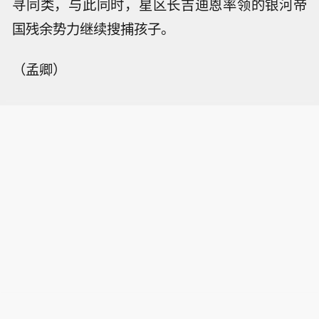
寻同类，与此同时，星区长吉迪恩率领的银河帝
国残余势力继续搜捕孩子。
（孟卿）