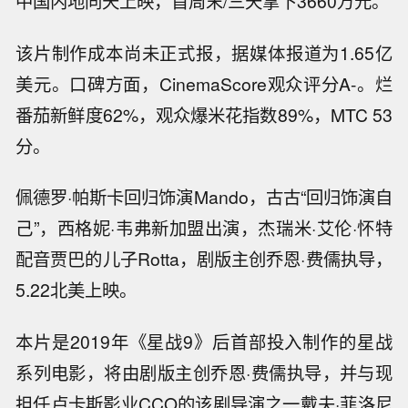
中国内地同天上映，首周末/三天拿下3660万元。
该片制作成本尚未正式报，据媒体报道为1.65亿
美元。口碑方面，CinemaScore观众评分A-。烂
番茄新鲜度62%，观众爆米花指数89%，MTC 53
分。
佩德罗·帕斯卡回归饰演Mando，古古“回归饰演自
己”，西格妮·韦弗新加盟出演，杰瑞米·艾伦·怀特
配音贾巴的儿子Rotta，剧版主创乔恩·费儒执导，
5.22北美上映。
本片是2019年《星战9》后首部投入制作的星战
系列电影，将由剧版主创乔恩·费儒执导，并与现
担任卢卡斯影业CCO的该剧导演之一戴夫·菲洛尼