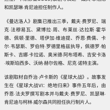
和凯瑟琳·肯尼迪担任制作人。
《曼达洛人》剧集已推出三季，戴夫·费罗尼、瑞
克·法穆易瓦、黛博拉·周、布莱丝·达拉斯·霍华
德、佩顿·里德、塔伊加·维迪提、乔恩·费儒、卡
尔·韦瑟斯、罗伯特·罗德里格兹执导，佩德罗·帕
斯卡、吉娜·卡拉诺、奥米德·阿布塔希、吉安卡洛
·埃斯珀西多、沃纳·赫尔佐格、尼克·诺特主演。
该剧取材自乔治·卢卡斯的《星球大战》。故事发
生在《星球大战VI：绝地归来》事件五年后，由
乔恩·法夫罗撰写剧本并与戴夫·费罗尼、凯瑟琳·
肯尼迪与柯林·威尔森共同担任执行制片人。