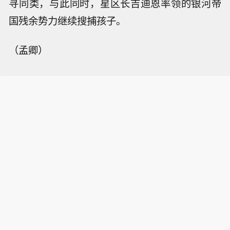
寻同类，与此同时，星区长吉迪恩率领的银河帝
国残余势力继续搜捕孩子。
（孟卿）