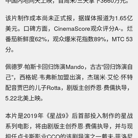
中国内地同天上映，首周末/三天拿下3660万元。
该片制作成本尚未正式报，据媒体报道为1.65亿
美元。口碑方面，CinemaScore观众评分A-。烂
番茄新鲜度62%，观众爆米花指数89%，MTC 53
分。
佩德罗·帕斯卡回归饰演Mando，古古“回归饰演自
己”，西格妮·韦弗新加盟出演，杰瑞米·艾伦·怀特
配音贾巴的儿子Rotta，剧版主创乔恩·费儒执导，
5.22北美上映。
本片是2019年《星战9》后首部投入制作的星战
系列电影，将由剧版主创乔恩·费儒执导，并与现
担任卢卡斯影业CCO的该剧导演之一戴夫·菲洛尼