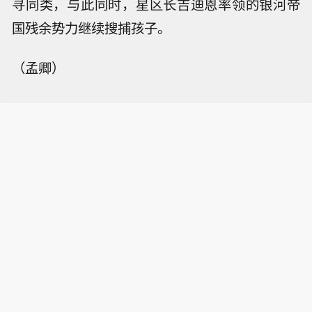
寻同类，与此同时，星区长吉迪恩率领的银河帝
国残余势力继续搜捕孩子。
（孟卿）