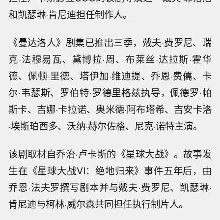
和凯瑟琳·肯尼迪担任制作人。
《曼达洛人》剧集已推出三季，戴夫·费罗尼、瑞
克·法穆易瓦、黛博拉·周、布莱丝·达拉斯·霍华
德、佩顿·里德、塔伊加·维迪提、乔恩·费儒、卡
尔·韦瑟斯、罗伯特·罗德里格兹执导，佩德罗·帕
斯卡、吉娜·卡拉诺、奥米德·阿布塔希、吉安卡洛
·埃斯珀西多、沃纳·赫尔佐格、尼克·诺特主演。
该剧取材自乔治·卢卡斯的《星球大战》。故事发
生在《星球大战VI：绝地归来》事件五年后，由
乔恩·法夫罗撰写剧本并与戴夫·费罗尼、凯瑟琳·
肯尼迪与柯林·威尔森共同担任执行制片人。