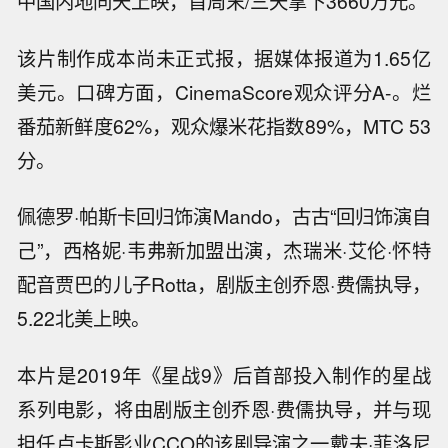
中国内地同天上映，首周末/三天拿下3660万元。
该片制作成本尚未正式报，据媒体报道为1.65亿
美元。口碑方面，CinemaScore观众评分A-。烂
番茄新鲜度62%，观众爆米花指数89%，MTC 53
分。
佩德罗·帕斯卡回归饰演Mando，古古“回归饰演自
己”，西格妮·韦弗新加盟出演，杰瑞米·艾伦·怀特
配音贾巴的儿子Rotta，剧版主创乔恩·费儒执导，
5.22北美上映。
本片是2019年《星战9》后首部投入制作的星战
系列电影，将由剧版主创乔恩·费儒执导，并与现
担任卢卡斯影业CCO的该剧导演之一戴夫·菲洛尼