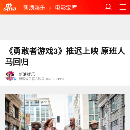
新浪娱乐
电影宝库
《勇敢者游戏3》推迟上映 原班人
马回归
新浪娱乐
新浪娱乐官方账号
05.31
21:28