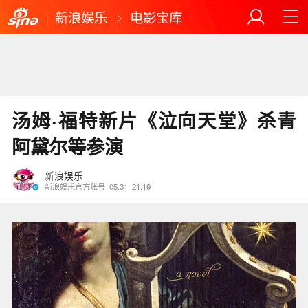
新浪娱乐
电影宝库
汤姆·福特新片《泣向天堂》杀青
阿黛尔等参演
新浪娱乐
新浪娱乐官方账号
05.31
21:19