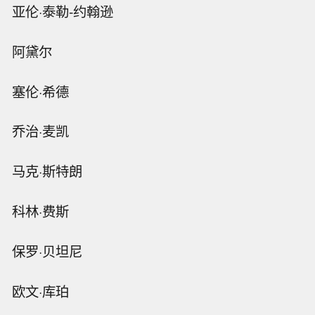
亚伦·泰勒-约翰逊
阿黛尔
塞伦·希德
乔治·麦凯
马克·斯特朗
科林·费斯
保罗·贝坦尼
欧文·库珀