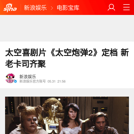
新浪娱乐
电影宝库
太空喜剧片《太空炮弹2》定档 新
老卡司齐聚
新浪娱乐
新浪娱乐官方账号
05.31
21:56