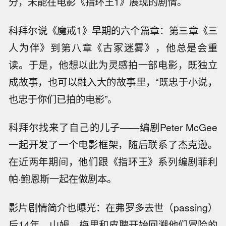
分，未能在电影《指环王1》展现的剧情。
科拜尔说《魔戒1》早期的六个篇章：第三章《三
人为伴》到第八章《古冢迷雾》，他总是会重
读。于是，他想以此为灵感拍一部电影，既独立
成故事，也可以融入大的故事里，“既忠于小说，
也忠于你们已拍的电影”。
科拜尔找来了自己的儿子——编剧Peter McGee
一起开发了一个电影框架，随后联系了杰克逊。
在近两年期间，他们跟《指环王》系列编剧菲利
帕·鲍恩斯一起在做剧本。
影片剧情简介也曝光：在弗罗多去世（passing）
后14年，山姆、梅里和皮聘开始回溯他们冒险的