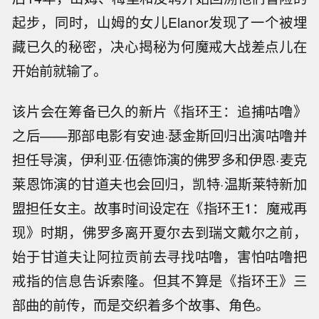
起步，同时，山姆的女儿Elanor发现了一个被埋
藏已久的秘密，决心揭秘为何魔戒大战差点儿在
开始前就输了。
该片会在筹备已久的新片《指环王：追捕咕噜》
之后——那部电影有安迪·瑟金斯回归出演咕噜并
担任导演，伊利亚·伍德饰演的佛罗多和伊恩·麦克
莱恩饰演的甘道夫也会回归，凯特·温斯莱特新加
盟担任女主。故事时间设定在《指环王1：魔戒再
现》时期，佛罗多离开夏尔去到瑞文戴尔之前，
始于甘道夫让阿拉贡前去寻找咕噜，害怕咕噜把
戒指的信息告诉索隆。但其不算是《指环王》三
部曲的前传，而是交织着多个故事、角色。