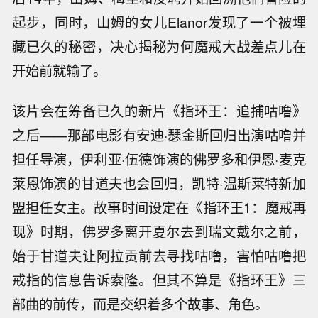
起步，同时，山姆的女儿Elanor发现了一个被埋
藏已久的秘密，决心揭秘为何魔戒大战差点儿在
开始前就输了。
该片会在筹备已久的新片《指环王：追捕咕噜》
之后——那部电影有安迪·瑟金斯回归出演咕噜并
担任导演，伊利亚·伍德饰演的佛罗多和伊恩·麦克
莱恩饰演的甘道夫也会回归，凯特·温斯莱特新加
盟担任女主。故事时间设定在《指环王1：魔戒再
现》时期，佛罗多离开夏尔去到瑞文戴尔之前，
始于甘道夫让阿拉贡前去寻找咕噜，害怕咕噜把
戒指的信息告诉索隆。但其不算是《指环王》三
部曲的前传，而是交织着多个故事、角色。