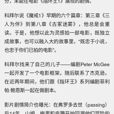
分，未能在电影《指环王1》展现的剧情。
科拜尔说《魔戒1》早期的六个篇章：第三章《三
人为伴》到第八章《古冢迷雾》，他总是会重
读。于是，他想以此为灵感拍一部电影，既独立
成故事，也可以融入大的故事里，“既忠于小说，
也忠于你们已拍的电影”。
科拜尔找来了自己的儿子——编剧Peter McGee
一起开发了一个电影框架，随后联系了杰克逊。
在近两年期间，他们跟《指环王》系列编剧菲利
帕·鲍恩斯一起在做剧本。
影片剧情简介也曝光：在弗罗多去世（passing）
后14年，山姆、梅里和皮聘开始回溯他们冒险的