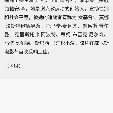
领袖安·李，她是谢克教运动的创始人，宣扬性别
和社会平等，被她的追随者宣称为“女基督”。莫娜
·法斯特欧德导演，托马辛·麦肯齐、刘易斯·普尔
曼、克里斯托弗·阿波特、蒂姆·布雷克·尼尔森、
马修·比尔德、斯塔西·马汀也出演，该片在威尼斯
电影节首映反响上佳。
（孟卿）