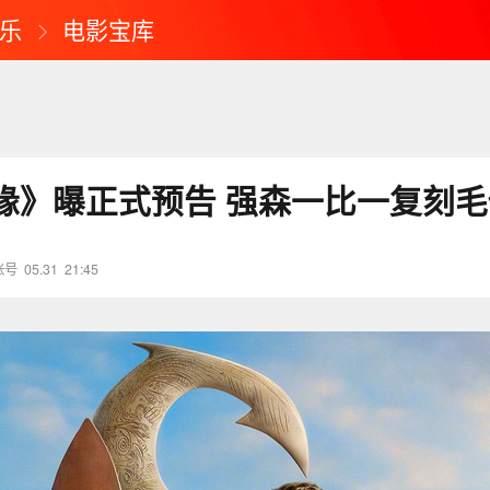
乐
电影宝库
缘》曝正式预告 强森一比一复刻毛
账号
05.31
21:45