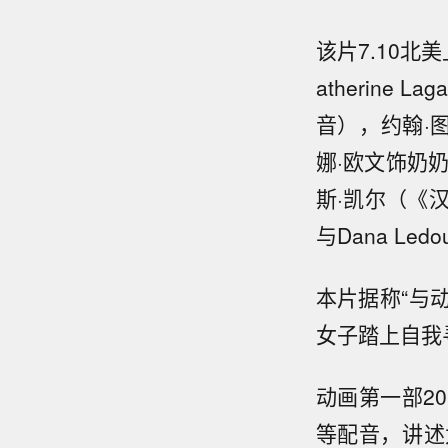
该片7.10
atherin
音），约翰·图
娜·欧文饰奶
斯·凯尔（《汉
与Dana Led
本片据称“与
女子踏上自我
动画第一部2
等配音，讲述