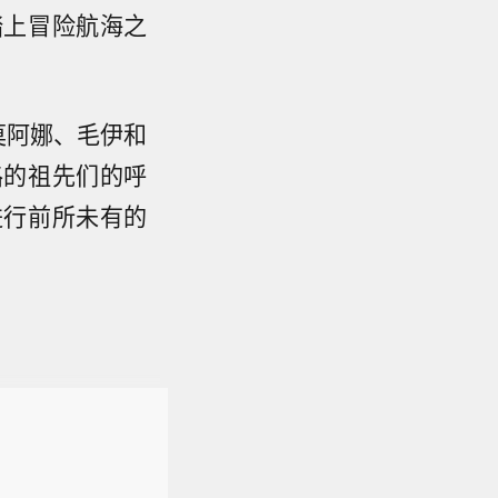
踏上冒险航海之
莫阿娜、毛伊和
路的祖先们的呼
进行前所未有的