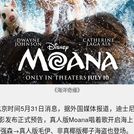
《海洋奇缘》
北京时间5月31日消息，据外国媒体报道，迪士
影发布正式预告，真人版Moana唱着歌开启海上
石强森→真人版毛伊、非真椰版椰子海盗也登场。