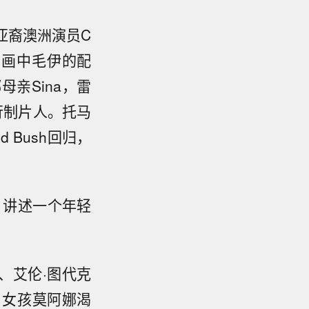
亚裔澳洲演员C
是动画中毛伊的配
母亲Sina，雷
行制片人。托马
 Bush回归，
，讲述一个年轻
、艾伦·图代克
，女孩莫阿娜渴