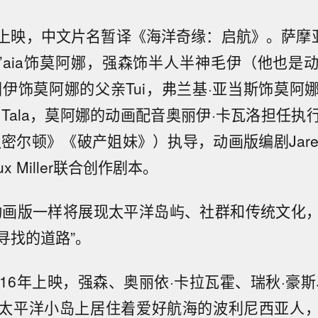
北美上映，中文片名暂译《海洋奇缘：启航》。萨摩
e Laga’aia饰莫阿娜，强森饰半人半神毛伊（他也
伊饰莫阿娜的父亲Tui，弗兰基·亚当斯饰莫阿娜
奶Tala，莫阿娜的动画配音奥丽伊·卡瓦洛担任执
密尔顿》《破产姐妹》）执导，动画版编剧Jared
oux Miller联合创作剧本。
动画版一样将展现太平洋岛屿、社群和传统文化
寻找的道路”。
016年上映，强森、奥丽依·卡拉瓦霍、瑞秋·豪斯
太平洋小岛上居住着爱好航海的波利尼西亚人