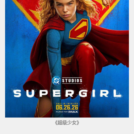
《超级少女》