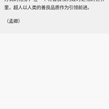
里，超人以人类的善良品质作为引领前进。
（孟卿）