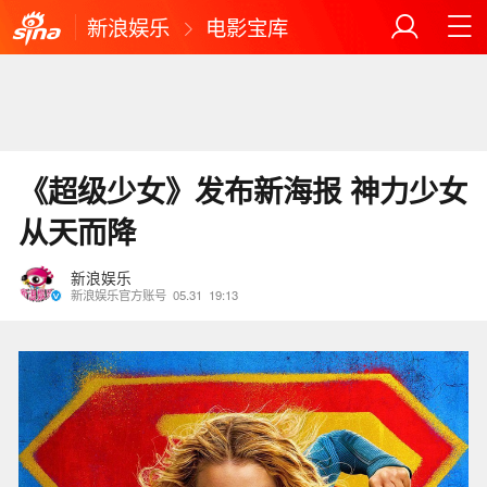
新浪娱乐
电影宝库
《超级少女》发布新海报 神力少女
从天而降
新浪娱乐
新浪娱乐官方账号
05.31
19:13