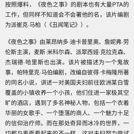
按照爆料，《夜色之事》的剧本也有大量PTA的
工作，但同样不知道会不会署他的名，该片编剧
为派崔克·马柏（《丑闻笔记》）。
《夜色之事》由莱昂纳多·迪卡普里奥、詹妮弗·劳
伦斯主演，麦斯·米科尔森、派翠西娅·克拉克森、
杰瑞德·哈里斯也出演。该片被描述为一个鬼故
事，帕特里克·马伯编剧，改编自彼得·卡梅隆所著
的同名小说，讲述一对美国夫妇前往欧洲某白雪
覆盖的小镇收养一个小孩，他们住进一家极其空
旷的酒店，遇到了多名神秘人物，包括一个衣着
华丽的女歌手、一个堕落的商人、一个魅力十足
的信仰治疗师。而在那处奇异而冰冷的世界，一
切都与表面看起来的不一样。这对夫妇努力尝试