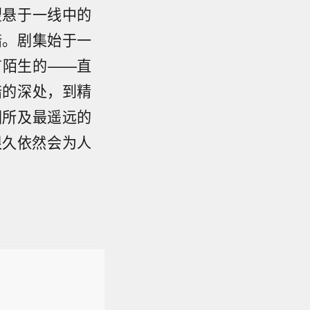
望悬于一线中的
暗。剧集始于一
有陌生的——直
暗的深处，到精
图所及最遥远的
很久依然会为人