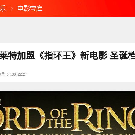
乐
电影宝库
斯莱特加盟《指环王》新电影 圣诞
账号
04.30
22:27