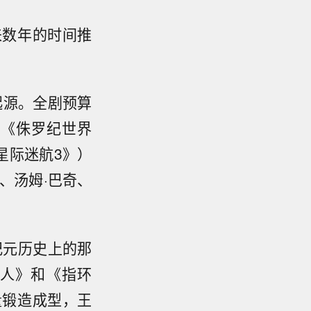
来数年的时间推
起源。全剧预算
纳（《侏罗纪世界
星际迷航3》）
、汤姆·巴奇、
纪元历史上的那
人》和《指环
量锻造成型，王