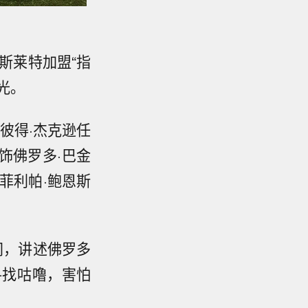
斯莱特加盟“指
光。
演彼得·杰克逊任
饰佛罗多·巴金
菲利帕·鲍恩斯
间，讲述佛罗多
寻找咕噜，害怕