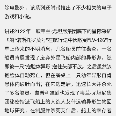
除电影外，该系列还附带推出了不少相关的电子
游戏和小说。
讲述2122年一艘韦兰-尤坦尼集团底下的星际采矿
飞船“诺斯托罗莫号”在航行途中因收到“LV-426”行
星上传来的不明消息，几名船员前往勘查，一名
船员肯恩发现了废弃外星飞船内部的异形卵，随
即被一只“抱脸体异形”抱住头部不放。之后虽然该
抱脸体自动死亡，但在餐桌上一只幼年异形自肯
恩体内破肚而出；在它逃走后，迅速长大并杀死
了多名船员。蕾普利准尉也发现了韦兰-尤坦尼集
团秘密指派飞船上的人造人艾什运输异形生物回
地球研究，在制服并杀死艾什后，船上的幸存者