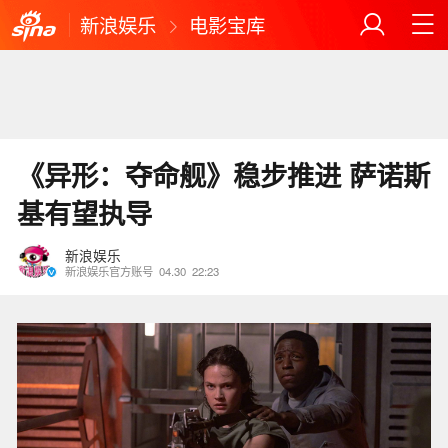
新浪娱乐
电影宝库
《异形：夺命舰》稳步推进 萨诺斯
基有望执导
新浪娱乐
新浪娱乐官方账号
04.30
22:23