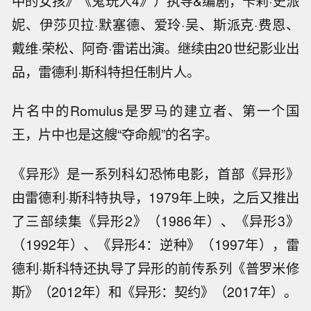
中的女孩》《鬼玩人4》）执导&编剧，卡莉·史派
妮、伊莎贝拉·默塞德、爱玲·吴、斯派克·费恩、
戴维·荣松、阿奇·雷诺出演。继续由20世纪影业出
品，雷德利·斯科特担任制片人。
片名中的Romulus是罗马的建立者、第一个国
王，片中也是这艘“夺命舰”的名字。
《异形》是一系列科幻恐怖电影，首部《异形》
由雷德利·斯科特执导，1979年上映，之后又推出
了三部续集《异形2》（1986年）、《异形3》
（1992年）、《异形4：逆种》（1997年），雷
德利·斯科特还执导了异形的前传系列《普罗米修
斯》（2012年）和《异形：契约》（2017年）。