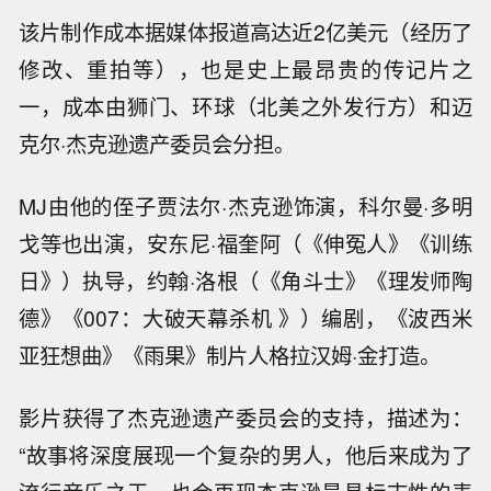
该片制作成本据媒体报道高达近2亿美元（经历了
修改、重拍等），也是史上最昂贵的传记片之
一，成本由狮门、环球（北美之外发行方）和迈
克尔·杰克逊遗产委员会分担。
MJ由他的侄子贾法尔·杰克逊饰演，科尔曼·多明
戈等也出演，安东尼·福奎阿（《伸冤人》《训练
日》）执导，约翰·洛根（《角斗士》《理发师陶
德》《007：大破天幕杀机 》）编剧，《波西米
亚狂想曲》《雨果》制片人格拉汉姆·金打造。
影片获得了杰克逊遗产委员会的支持，描述为：
“故事将深度展现一个复杂的男人，他后来成为了