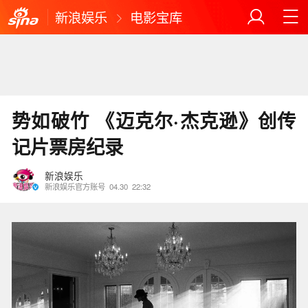
新浪娱乐
电影宝库
势如破竹 《迈克尔·杰克逊》创传
记片票房纪录
新浪娱乐
新浪娱乐官方账号
04.30
22:32