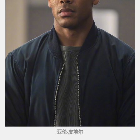
亚伦·皮埃尔