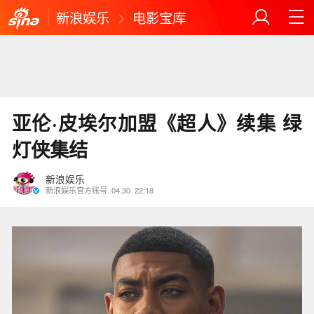
新浪娱乐
电影宝库
亚伦·皮埃尔加盟《超人》续集 绿
灯侠集结
新浪娱乐
新浪娱乐官方账号
04.30
22:18