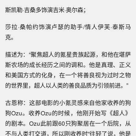
斯凯勒·吉桑多饰演吉米·奥尔森；
莎拉·桑帕约饰演卢瑟的助手/情人伊芙·泰斯马
克。
描述为：“聚焦超人的氪星贵族起源，和他在堪萨
斯农场的成长经历之间的调和。他是真理、正义
和美国方式的化身，在一个将善良视为过时之物
的世界里，超人以人类的善良品质为引领前进。”
古恩称：这部电影的小氪灵感来自他家收养的狗
狗Ozu。收养Ozu的时候，他刚开始写《超人》
的剧本。Ozu此前跟60只狗聚居在一个后院，从
不与人类打交道，所以刚收养时“往轻了说，他是