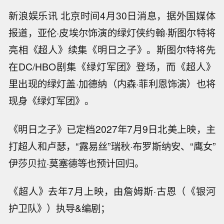
新浪娱乐讯 北京时间4月30日消息，据外国媒体
报道，亚伦·皮埃尔饰演的绿灯侠约翰·斯图尔特将
亮相《超人》续集《明日之子》。斯图尔特将先
在DC/HBO剧集《绿灯军团》登场，而《超人》
里出现的绿灯盖·加德纳（内森·菲利恩饰演）也将
现身《绿灯军团》。
《明日之子》已定档2027年7月9日北美上映，主
打超人和卢瑟，“露易丝”瑞秋·布罗斯纳安、“鹰女”
伊莎贝拉·莫塞德等也预计回归。
《超人》去年7月上映，由詹姆斯·古恩（《银河
护卫队》）执导&编剧；