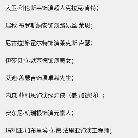
大卫·科伦斯韦饰演超人克拉克·肯特；
瑞秋·布罗斯纳安饰演路易丝·莱恩；
尼古拉斯·霍尔特饰演莱克斯·卢瑟；
伊莎贝拉·默塞德饰演鹰女；
艾迪·盖瑟吉饰演卓越先生；
内森·菲利恩饰演绿灯侠（盖·加德纳）；
安东尼·凯瑞根饰演元素人；
玛利亚·加布里埃拉·德·法里亚饰演工程师；