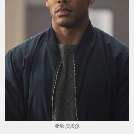
亚伦·皮埃尔