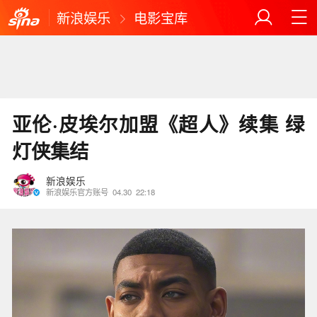
新浪娱乐
电影宝库
亚伦·皮埃尔加盟《超人》续集 绿
灯侠集结
新浪娱乐
新浪娱乐官方账号
04.30
22:18