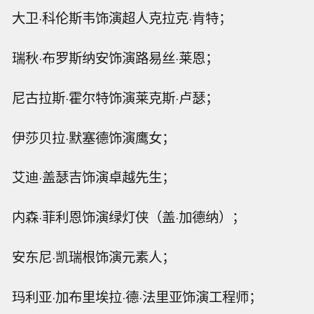
大卫·科伦斯韦饰演超人克拉克·肯特；
瑞秋·布罗斯纳安饰演路易丝·莱恩；
尼古拉斯·霍尔特饰演莱克斯·卢瑟；
伊莎贝拉·默塞德饰演鹰女；
艾迪·盖瑟吉饰演卓越先生；
内森·菲利恩饰演绿灯侠（盖·加德纳）；
安东尼·凯瑞根饰演元素人；
玛利亚·加布里埃拉·德·法里亚饰演工程师；