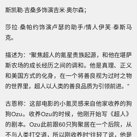
斯凯勒·吉桑多饰演吉米·奥尔森；
莎拉·桑帕约饰演卢瑟的助手/情人伊芙·泰斯马
克。
描述为：“聚焦超人的氪星贵族起源，和他在堪萨
斯农场的成长经历之间的调和。他是真理、正义
和美国方式的化身，在一个将善良视为过时之物
的世界里，超人以人类的善良品质为引领前进。”
古恩称：这部电影的小氪灵感来自他家收养的狗
狗Ozu。收养Ozu的时候，他刚开始写《超人》
的剧本。Ozu此前跟60只狗聚居在一个后院，从
不与人类打交道，所以刚收养时“往轻了说，他是