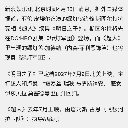
新浪娱乐讯 北京时间4月30日消息，据外国媒体
报道，亚伦·皮埃尔饰演的绿灯侠约翰·斯图尔特将
亮相《超人》续集《明日之子》。斯图尔特将先
在DC/HBO剧集《绿灯军团》登场，而《超人》
里出现的绿灯盖·加德纳（内森·菲利恩饰演）也将
现身《绿灯军团》。
《明日之子》已定档2027年7月9日北美上映，主
打超人和卢瑟，“露易丝”瑞秋·布罗斯纳安、“鹰女”
伊莎贝拉·莫塞德等也预计回归。
《超人》去年7月上映，由詹姆斯·古恩（《银河
护卫队》）执导&编剧；