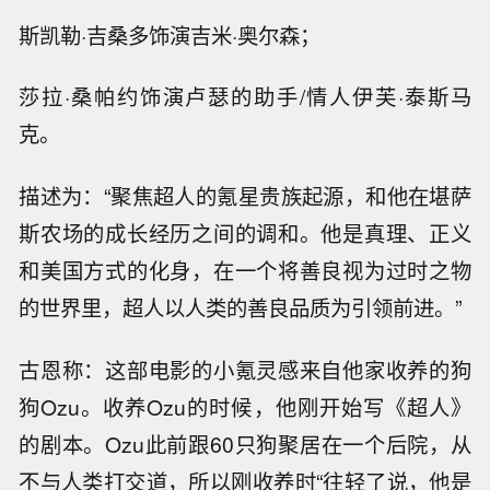
斯凯勒·吉桑多饰演吉米·奥尔森；
莎拉·桑帕约饰演卢瑟的助手/情人伊芙·泰斯马
克。
描述为：“聚焦超人的氪星贵族起源，和他在堪萨
斯农场的成长经历之间的调和。他是真理、正义
和美国方式的化身，在一个将善良视为过时之物
的世界里，超人以人类的善良品质为引领前进。”
古恩称：这部电影的小氪灵感来自他家收养的狗
狗Ozu。收养Ozu的时候，他刚开始写《超人》
的剧本。Ozu此前跟60只狗聚居在一个后院，从
不与人类打交道，所以刚收养时“往轻了说，他是