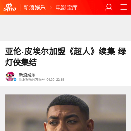
新浪娱乐
电影宝库
亚伦·皮埃尔加盟《超人》续集 绿
灯侠集结
新浪娱乐
新浪娱乐官方账号
04.30
22:18