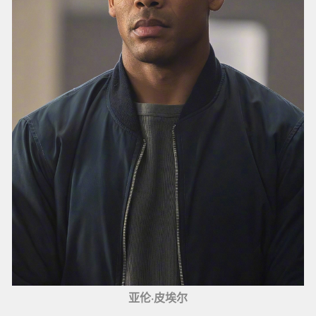
亚伦·皮埃尔