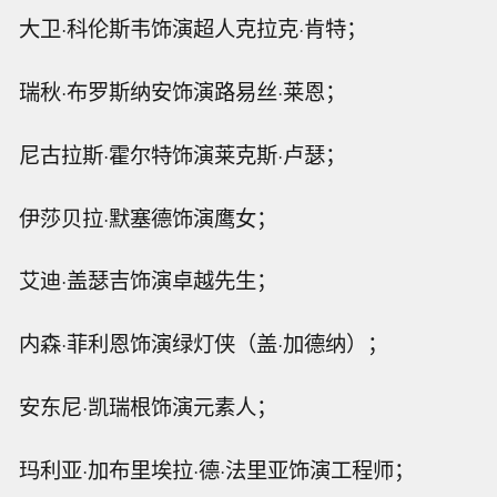
大卫·科伦斯韦饰演超人克拉克·肯特；
瑞秋·布罗斯纳安饰演路易丝·莱恩；
尼古拉斯·霍尔特饰演莱克斯·卢瑟；
伊莎贝拉·默塞德饰演鹰女；
艾迪·盖瑟吉饰演卓越先生；
内森·菲利恩饰演绿灯侠（盖·加德纳）；
安东尼·凯瑞根饰演元素人；
玛利亚·加布里埃拉·德·法里亚饰演工程师；