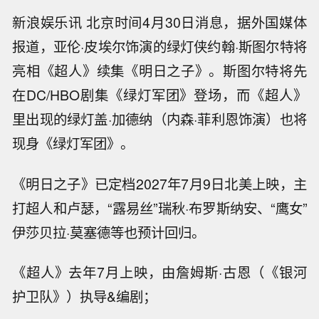
新浪娱乐讯 北京时间4月30日消息，据外国媒体
报道，亚伦·皮埃尔饰演的绿灯侠约翰·斯图尔特将
亮相《超人》续集《明日之子》。斯图尔特将先
在DC/HBO剧集《绿灯军团》登场，而《超人》
里出现的绿灯盖·加德纳（内森·菲利恩饰演）也将
现身《绿灯军团》。
《明日之子》已定档2027年7月9日北美上映，主
打超人和卢瑟，“露易丝”瑞秋·布罗斯纳安、“鹰女”
伊莎贝拉·莫塞德等也预计回归。
《超人》去年7月上映，由詹姆斯·古恩（《银河
护卫队》）执导&编剧；