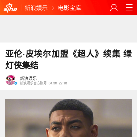
新浪娱乐
电影宝库
亚伦·皮埃尔加盟《超人》续集 绿
灯侠集结
新浪娱乐
新浪娱乐官方账号
04.30
22:18