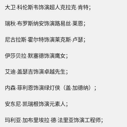
大卫·科伦斯韦饰演超人克拉克·肯特；
瑞秋·布罗斯纳安饰演路易丝·莱恩；
尼古拉斯·霍尔特饰演莱克斯·卢瑟；
伊莎贝拉·默塞德饰演鹰女；
艾迪·盖瑟吉饰演卓越先生；
内森·菲利恩饰演绿灯侠（盖·加德纳）；
安东尼·凯瑞根饰演元素人；
玛利亚·加布里埃拉·德·法里亚饰演工程师；