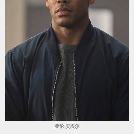
亚伦·皮埃尔