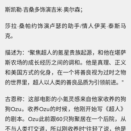
斯凯勒·吉桑多饰演吉米·奥尔森；
莎拉·桑帕约饰演卢瑟的助手/情人伊芙·泰斯马
克。
描述为：“聚焦超人的氪星贵族起源，和他在堪萨
斯农场的成长经历之间的调和。他是真理、正义
和美国方式的化身，在一个将善良视为过时之物
的世界里，超人以人类的善良品质为引领前进。”
古恩称：这部电影的小氪灵感来自他家收养的狗
狗Ozu。收养Ozu的时候，他刚开始写《超人》
的剧本。Ozu此前跟60只狗聚居在一个后院，从
不与人类打交道，所以刚收养时“往轻了说，他是