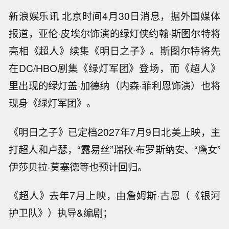
新浪娱乐讯 北京时间4月30日消息，据外国媒体
报道，亚伦·皮埃尔饰演的绿灯侠约翰·斯图尔特将
亮相《超人》续集《明日之子》。斯图尔特将先
在DC/HBO剧集《绿灯军团》登场，而《超人》
里出现的绿灯盖·加德纳（内森·菲利恩饰演）也将
现身《绿灯军团》。
《明日之子》已定档2027年7月9日北美上映，主
打超人和卢瑟，“露易丝”瑞秋·布罗斯纳安、“鹰女”
伊莎贝拉·莫塞德等也预计回归。
《超人》去年7月上映，由詹姆斯·古恩（《银河
护卫队》）执导&编剧；