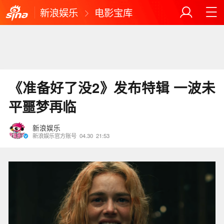
新浪娱乐
电影宝库
《准备好了没2》发布特辑 一波未
平噩梦再临
新浪娱乐
新浪娱乐官方账号
04.30
21:53