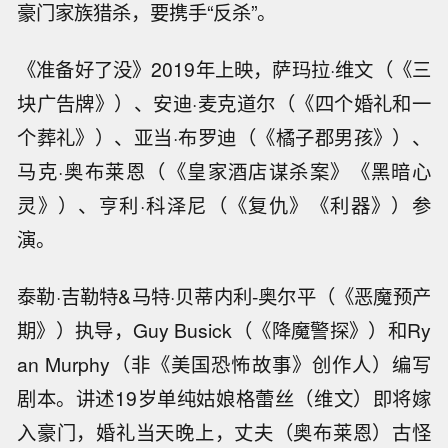
豪门家族猎杀，要携手“反杀”。
《准备好了没》2019年上映，萨玛拉·维文（《三
块广告牌》）、安迪·麦克道尔（《四个婚礼和一
个葬礼》）、亚当·布罗迪（《橘子郡男孩》）、
马克·奥布莱恩（《皇家酒店谋杀案》《黑暗心
灵》）、亨利·科泽尼（《复仇》《利器》）参
演。
泰勒·吉勒特&马特·贝蒂内利-奥尔平（《恶魔预产
期》）执导，Guy Busick（《降魔警探》）和Ry
an Murphy（非《美国恐怖故事》创作人）编写
剧本。讲述19岁单纯姑娘格蕾丝（维文）即将嫁
入豪门，婚礼当天晚上，丈夫（奥布莱恩）古怪