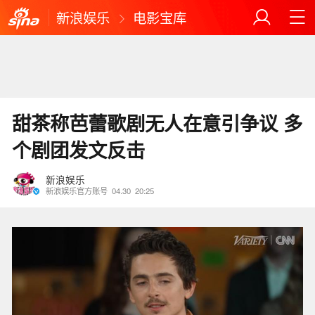
新浪娱乐
电影宝库
甜茶称芭蕾歌剧无人在意引争议 多
个剧团发文反击
新浪娱乐
新浪娱乐官方账号
04.30
20:25