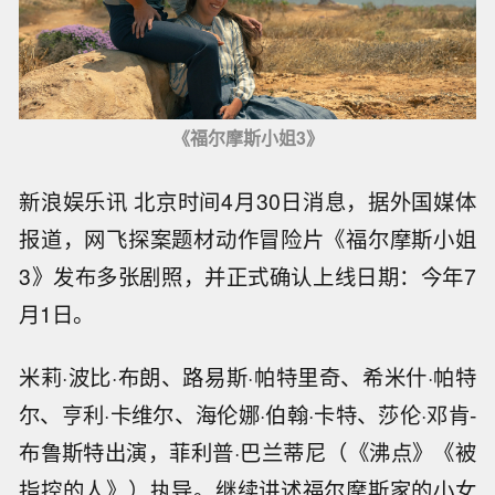
《福尔摩斯小姐3》
新浪娱乐讯 北京时间4月30日消息，据外国媒体
报道，网飞探案题材动作冒险片《福尔摩斯小姐
3》发布多张剧照，并正式确认上线日期：今年7
月1日。
米莉·波比·布朗、路易斯·帕特里奇、希米什·帕特
尔、亨利·卡维尔、海伦娜·伯翰·卡特、莎伦·邓肯-
布鲁斯特出演，菲利普·巴兰蒂尼（《沸点》《被
指控的人》）执导。继续讲述福尔摩斯家的小女