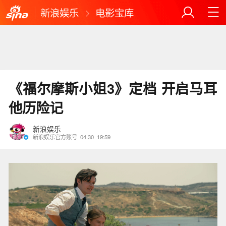
新浪娱乐
电影宝库
《福尔摩斯小姐3》定档 开启马耳
他历险记
新浪娱乐
新浪娱乐官方账号
04.30
19:59