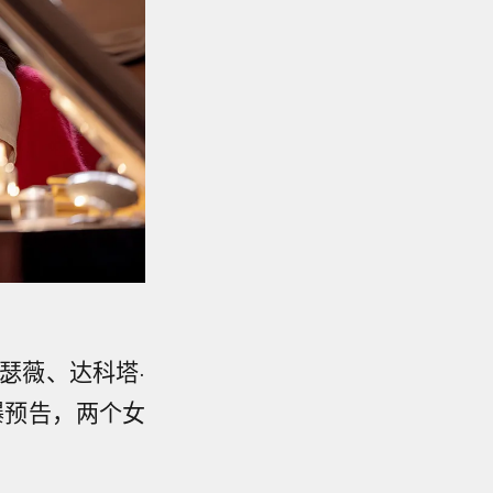
瑟薇、达科塔·
曝预告，两个女