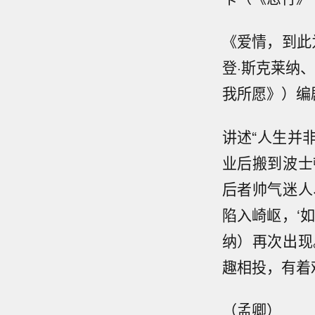
《爱情，到此
登·斯克莱纳
我所愿》）编
讲述“人生并
业后搬到波士
后者帅气迷人
陷入崎岖，‘
纳）再次出现
趣相投，有着
（孟卿）