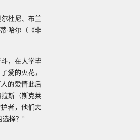
贝尔杜尼、布兰
蒂·哈尔（《非
奋斗，在大学毕
出了爱的火花，
两人的爱情此后
特拉斯（斯克莱
守护者，他们志
选择？”