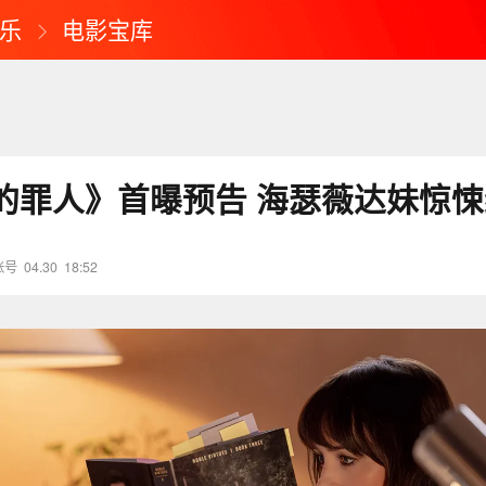
乐
电影宝库
的罪人》首曝预告 海瑟薇达妹惊悚
账号
04.30
18:52