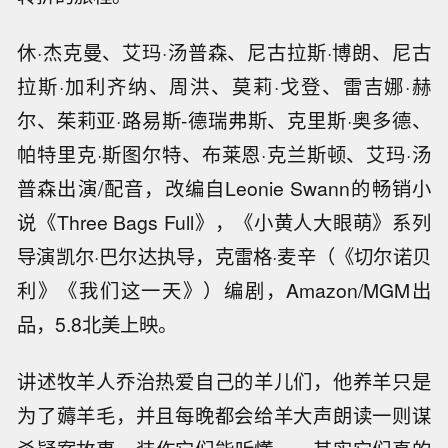
休·杰克曼、艾玛·汤普森、尼古拉斯·博朗、尼古
拉斯·加利齐纳、周洪、莫莉·戈登、雷吉娜·赫
尔、茱莉亚·路易斯-德瑞弗斯、克里斯·奥多德、
帕特里克·斯图尔特、布莱恩·克兰斯顿、艾玛·汤
普森出演/配音，改编自Leonie Swann的畅销小
说《Three Bags Full》，《小黄人大眼萌》系列
导演凯尔·巴尔达执导，克雷格·麦辛（《切尔诺贝
利》《我们这一天》）编剧，Amazon/MGM出
品，5.8北美上映。
讲述牧羊人乔治热爱自己的羊儿们，他养羊只是
为了薅羊毛，并且每晚都会给羊大声朗读一则谋