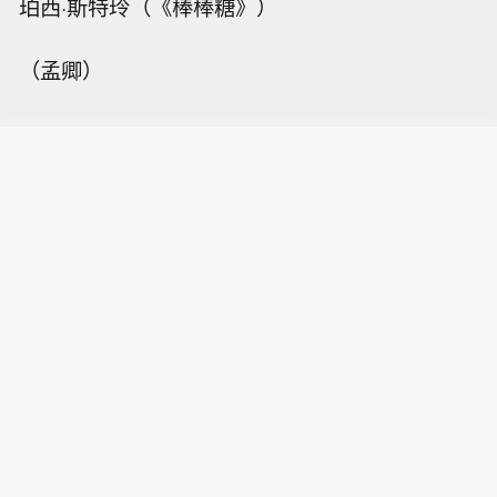
珀西·斯特玲（《棒棒糖》）
（孟卿）