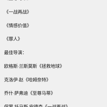
《一战再战》
《情感价值》
《罪人》
最佳导演：
欧格斯·兰斯莫斯《拯救地球》
克洛伊·赵《哈姆奈特》
乔什·萨弗迪《至尊马蒂》
保罗·托马斯·安德森《一战再战》