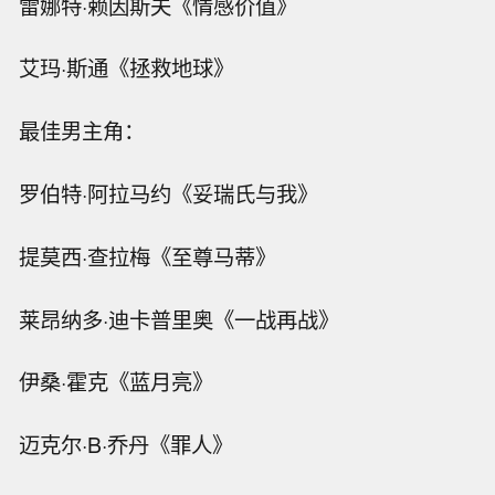
雷娜特·赖因斯夫《情感价值》
艾玛·斯通《拯救地球》
最佳男主角：
罗伯特·阿拉马约《妥瑞氏与我》
提莫西·查拉梅《至尊马蒂》
莱昂纳多·迪卡普里奥《一战再战》
伊桑·霍克《蓝月亮》
迈克尔·B·乔丹《罪人》