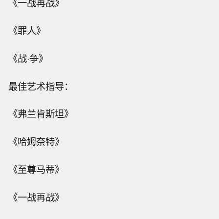
《一战再战》
《罪人》
《战·争》
最佳艺术指导：
《弗兰肯斯坦》
《哈姆奈特》
《至尊马蒂》
《一战再战》