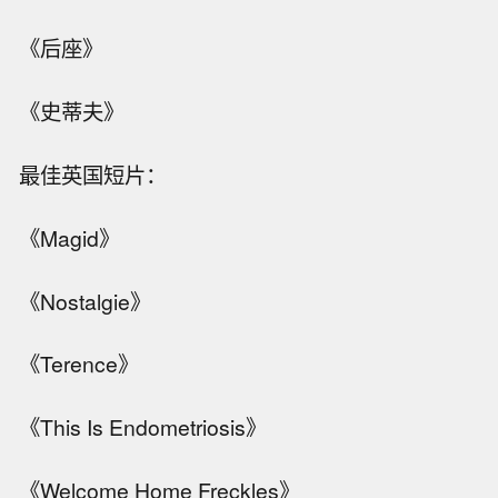
《后座》
《史蒂夫》
最佳英国短片：
《Magid》
《Nostalgie》
《Terence》
《This Is Endometriosis》
《Welcome Home Freckles》