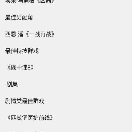
埃米·马迪根《凶器》
最佳男配角
西恩·潘《一战再战》
最佳特技群戏
《碟中谍8》
·剧集
剧情类最佳群戏
《匹兹堡医护前线》