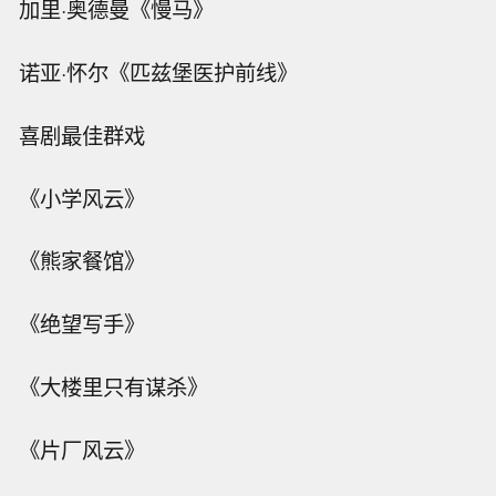
加里·奥德曼《慢马》
诺亚·怀尔《匹兹堡医护前线》
喜剧最佳群戏
《小学风云》
《熊家餐馆》
《绝望写手》
《大楼里只有谋杀》
《片厂风云》