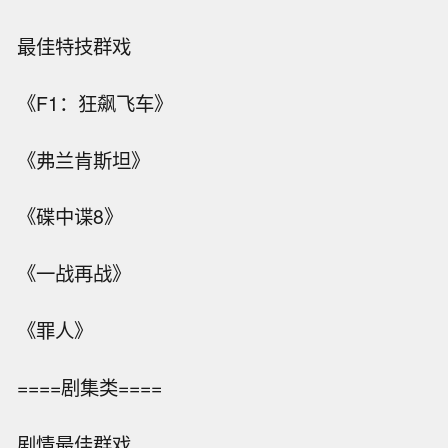
最佳特技群戏
《F1：狂飙飞车》
《弗兰肯斯坦》
《碟中谍8》
《一战再战》
《罪人》
====剧集类====
剧情最佳群戏