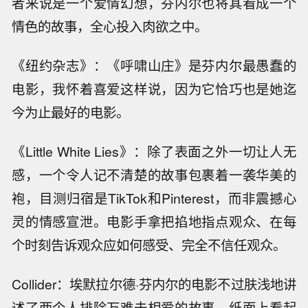
者来说是一个爱情幻想，芬内尔也将其看成一个
情色的故事，全心投入肉欲之中。
《纽约杂志》：《呼啸山庄》是芬内尔最愚蠢的
电影，我怀着喜爱这样说，因为它恰巧也是她迄
今为止最好的电影。
《Little White Lies》：除了表面之外一切让人无
感，一个令人记不清楚的故事包裹着一袭华美的
袍，目测归宿是TikTok和Pinterest，而非震撼心
灵的情感宣泄。电影手拿把掐地指点观众、在每
个时刻告诉观众应如何感受、完全不信任观众。
Collider：埃默拉尔德·芬内尔的电影不过肤浅地讲
述了两个人排除万难去相爱的故事。纸面上看起