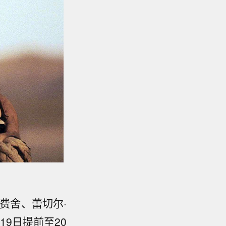
费舍、蕾切尔·
19日提前至20