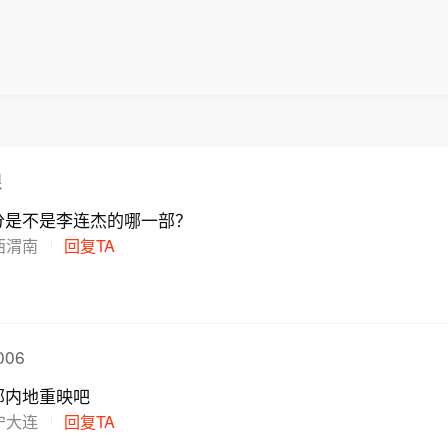
限
分是不是李连杰的哪一部？
西渭南
回复TA
006
部内地重映吧
宁大连
回复TA