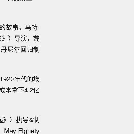
的故事。马特·
6》）导演，戴
·丹尼尔回归制
920年代的埃
本拿下4.2亿
起》）执导&制
 Elghety