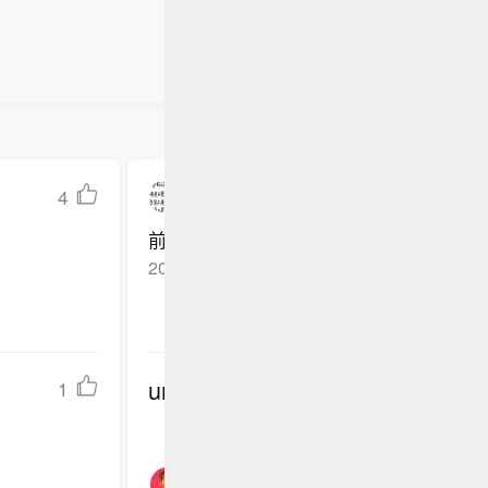
4
日常逃离
前两部真的好多好多年前看的 当
2026-04-25
江苏镇江
回复TA
undefined
1