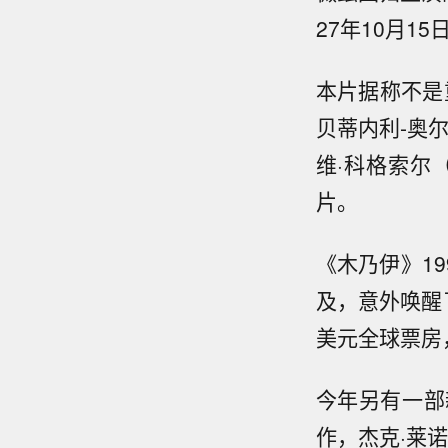
27年10月1
本片据称不是
贝蒂内利-奥
维·科格索尔
片。
《木乃伊》1
及，意外唤醒
美元全球票房
今年另有一部
作，杰克·莱诺