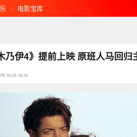
乐
电影宝库
木乃伊4》提前上映 原班人马回归
账号
04.25
16:18