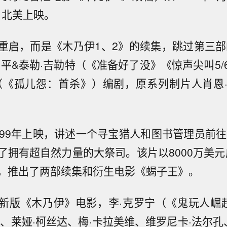
5日北美上映。
重启，而是《木乃伊1、2》的续集，跳过第三部
尔平&泰勒·吉勒特（《准备好了没》《惊声尖叫5/
（《孤儿怨：首杀》）编剧，原系列制片人肖恩
999年上映，讲述一个寻宝猎人和图书管理员前往1
了拥有超自然力量的大祭司。该片以8000万美元成
，推出了两部续集和衍生电影《蝎子王》。
新版《木乃伊》电影，李·克罗宁（《鬼玩人崛
、莱娅·柯丝达、梅·卡拉美维、维罗尼卡·法尔孔、May